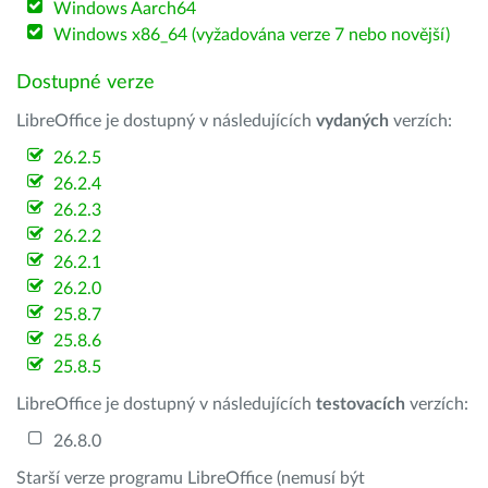
Windows Aarch64
Windows x86_64 (vyžadována verze 7 nebo novější)
Dostupné verze
LibreOffice je dostupný v následujících
vydaných
verzích:
26.2.5
26.2.4
26.2.3
26.2.2
26.2.1
26.2.0
25.8.7
25.8.6
25.8.5
LibreOffice je dostupný v následujících
testovacích
verzích:
26.8.0
Starší verze programu LibreOffice (nemusí být