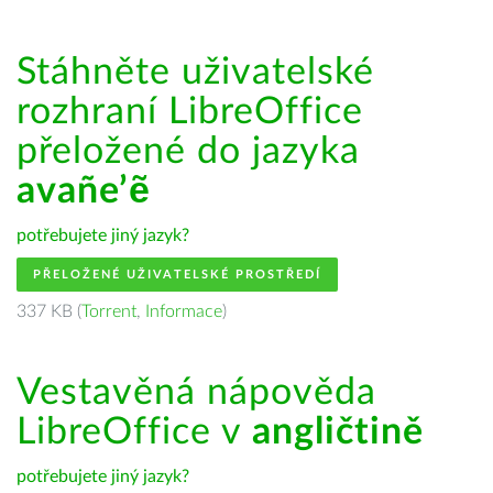
Stáhněte uživatelské
rozhraní LibreOffice
přeložené do jazyka
avañe’ẽ
potřebujete jiný jazyk?
PŘELOŽENÉ UŽIVATELSKÉ PROSTŘEDÍ
337 KB (
Torrent
,
Informace
)
Vestavěná nápověda
LibreOffice v
angličtině
potřebujete jiný jazyk?