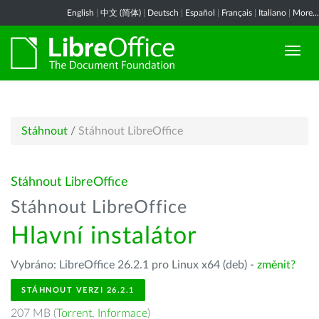
English
|
中文 (简体)
|
Deutsch
|
Español
|
Français
|
Italiano
|
More...
Stáhnout
/
Stáhnout LibreOffice
Stáhnout LibreOffice
Stáhnout LibreOffice
Hlavní instalátor
Vybráno: LibreOffice 26.2.1 pro Linux x64 (deb) -
změnit?
STÁHNOUT VERZI 26.2.1
207 MB (
Torrent
,
Informace
)