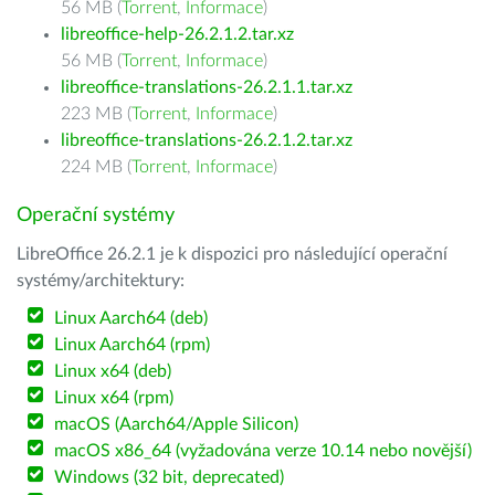
56 MB (
Torrent
,
Informace
)
libreoffice-help-26.2.1.2.tar.xz
56 MB (
Torrent
,
Informace
)
libreoffice-translations-26.2.1.1.tar.xz
223 MB (
Torrent
,
Informace
)
libreoffice-translations-26.2.1.2.tar.xz
224 MB (
Torrent
,
Informace
)
Operační systémy
LibreOffice 26.2.1 je k dispozici pro následující operační
systémy/architektury:
Linux Aarch64 (deb)
Linux Aarch64 (rpm)
Linux x64 (deb)
Linux x64 (rpm)
macOS (Aarch64/Apple Silicon)
macOS x86_64 (vyžadována verze 10.14 nebo novější)
Windows (32 bit, deprecated)