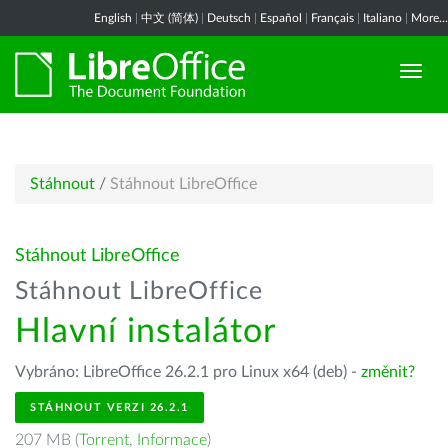
English
|
中文 (简体)
|
Deutsch
|
Español
|
Français
|
Italiano
|
More...
Stáhnout
/
Stáhnout LibreOffice
Stáhnout LibreOffice
Stáhnout LibreOffice
Hlavní instalátor
Vybráno: LibreOffice 26.2.1 pro Linux x64 (deb) -
změnit?
STÁHNOUT VERZI 26.2.1
207 MB (
Torrent
,
Informace
)