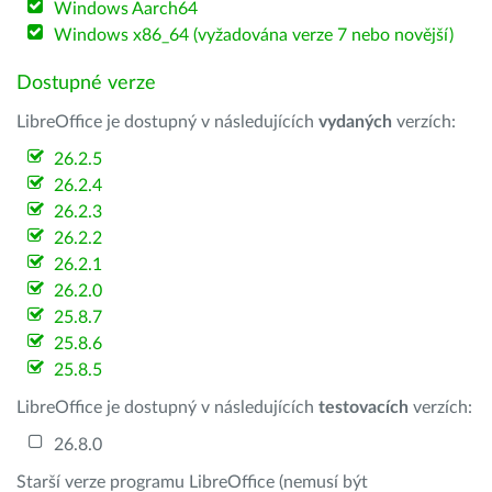
Windows Aarch64
Windows x86_64 (vyžadována verze 7 nebo novější)
Dostupné verze
LibreOffice je dostupný v následujících
vydaných
verzích:
26.2.5
26.2.4
26.2.3
26.2.2
26.2.1
26.2.0
25.8.7
25.8.6
25.8.5
LibreOffice je dostupný v následujících
testovacích
verzích:
26.8.0
Starší verze programu LibreOffice (nemusí být