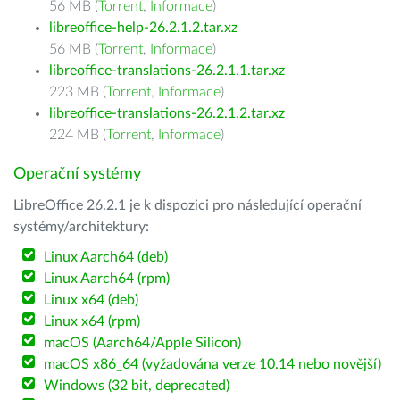
56 MB (
Torrent
,
Informace
)
libreoffice-help-26.2.1.2.tar.xz
56 MB (
Torrent
,
Informace
)
libreoffice-translations-26.2.1.1.tar.xz
223 MB (
Torrent
,
Informace
)
libreoffice-translations-26.2.1.2.tar.xz
224 MB (
Torrent
,
Informace
)
Operační systémy
LibreOffice 26.2.1 je k dispozici pro následující operační
systémy/architektury:
Linux Aarch64 (deb)
Linux Aarch64 (rpm)
Linux x64 (deb)
Linux x64 (rpm)
macOS (Aarch64/Apple Silicon)
macOS x86_64 (vyžadována verze 10.14 nebo novější)
Windows (32 bit, deprecated)