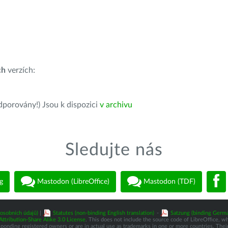
ch
verzích:
dporovány!) Jsou k dispozici
v archivu
Sledujte nás
g
Mastodon (LibreOffice)
Mastodon (TDF)
osobních údajů)
|
Statutes (non-binding English translation)
-
Satzung (binding Germa
tribution-Share Alike 3.0 License
. This does not include the source code of LibreOffice, w
nding registered owners or are in actual use as trademarks in one or more countries. Their 