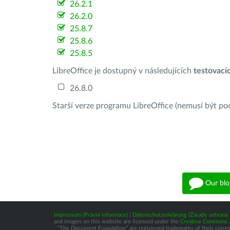
26.2.1
26.2.0
25.8.7
25.8.6
25.8.5
LibreOffice je dostupný v následujících
testovací
26.8.0
Starší verze programu LibreOffice (nemusí být po
Our blo
Impressum (Právní informace)
|
Datenschutzerklärung (Zásady ochrany 
and images on this website are licensed under the
Creative Commons At
“The Document Foundation” are registered trademarks of their correspo