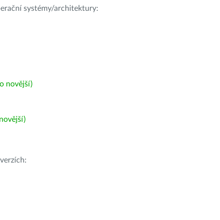
operační systémy/architektury:
 novější)
ovější)
verzích: