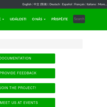
English
|
中文 (简体)
|
Deutsch
|
Español
|
Français
|
Italiano
|
More...
E
UDÁLOSTI
O NÁS
PŘISPĚJTE
DOCUMENTATION
PROVIDE FEEDBACK
JOIN THE PROJECT!
MEET US AT EVENTS