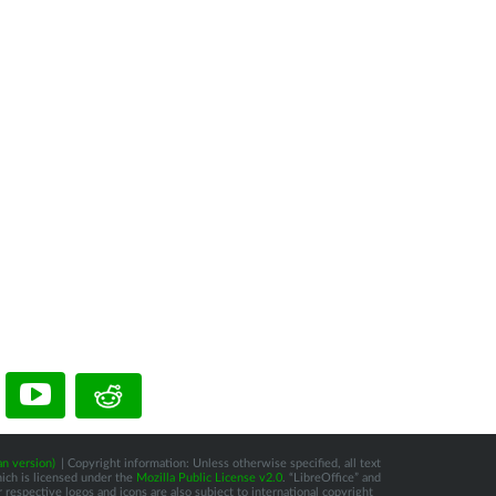
n version)
| Copyright information: Unless otherwise specified, all text
hich is licensed under the
Mozilla Public License v2.0
. “LibreOffice” and
respective logos and icons are also subject to international copyright