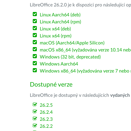
LibreOffice 26.2.0 je k dispozici pro následující 
Linux Aarch64 (deb)
Linux Aarch64 (rpm)
Linux x64 (deb)
Linux x64 (rpm)
macOS (Aarch64/Apple Silicon)
macOS x86_64 (vyžadována verze 10.14 nebo
Windows (32 bit, deprecated)
Windows Aarch64
Windows x86_64 (vyžadována verze 7 nebo n
Dostupné verze
LibreOffice je dostupný v následujících
vydaných
26.2.5
26.2.4
26.2.3
26.2.2