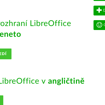
D
rozhraní LibreOffice
G
eneto
EDÍ
ibreOffice v
angličtině