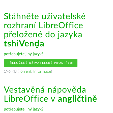
Stáhněte uživatelské
rozhraní LibreOffice
přeložené do jazyka
tshiVenḓa
potřebujete jiný jazyk?
PŘELOŽENÉ UŽIVATELSKÉ PROSTŘEDÍ
196 KB (
Torrent
,
Informace
)
Vestavěná nápověda
LibreOffice v
angličtině
potřebujete jiný jazyk?