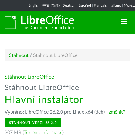
English
|
中文 (简体)
|
Deutsch
|
Español
|
Français
|
Italiano
|
More...
Stáhnout
/
Stáhnout LibreOffice
Stáhnout LibreOffice
Stáhnout LibreOffice
Hlavní instalátor
Vybráno: LibreOffice 26.2.0 pro Linux x64 (deb) -
změnit?
STÁHNOUT VERZI 26.2.0
207 MB (
Torrent
,
Informace
)