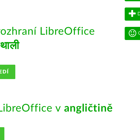
D
rozhraní LibreOffice
G
ंथाली
EDÍ
ibreOffice v
angličtině