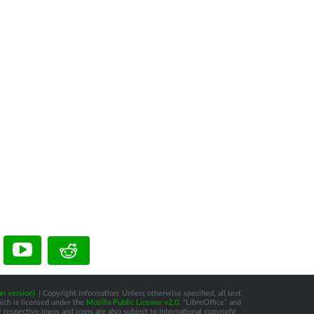
n version)
| Copyright information: Unless otherwise specified, all text
hich is licensed under the
Mozilla Public License v2.0
. “LibreOffice” and
respective logos and icons are also subject to international copyright