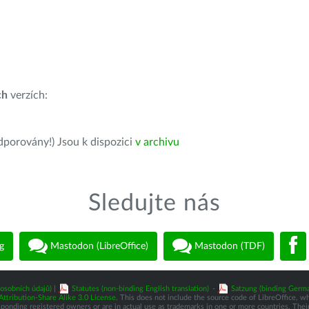
ch
verzích:
dporovány!) Jsou k dispozici
v archivu
Sledujte nás
g
Mastodon (LibreOffice)
Mastodon (TDF)
osobních údajů)
|
Statutes (non-binding English translation)
-
Satzung (binding Germa
tribution-Share Alike 3.0 License
. This does not include the source code of LibreOffice, w
nding registered owners or are in actual use as trademarks in one or more countries. Their 