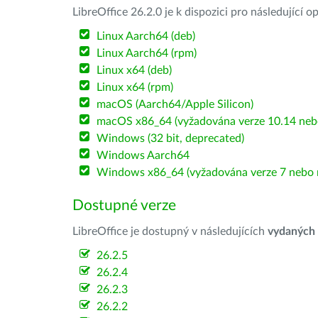
LibreOffice 26.2.0 je k dispozici pro následující 
Linux Aarch64 (deb)
Linux Aarch64 (rpm)
Linux x64 (deb)
Linux x64 (rpm)
macOS (Aarch64/Apple Silicon)
macOS x86_64 (vyžadována verze 10.14 nebo
Windows (32 bit, deprecated)
Windows Aarch64
Windows x86_64 (vyžadována verze 7 nebo n
Dostupné verze
LibreOffice je dostupný v následujících
vydaných
26.2.5
26.2.4
26.2.3
26.2.2