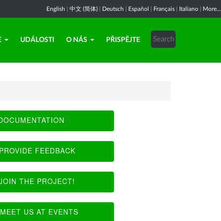
English
|
中文 (简体)
|
Deutsch
|
Español
|
Français
|
Italiano
|
More...
E
UDÁLOSTI
O NÁS
PŘISPĚJTE
DOCUMENTATION
PROVIDE FEEDBACK
JOIN THE PROJECT!
MEET US AT EVENTS