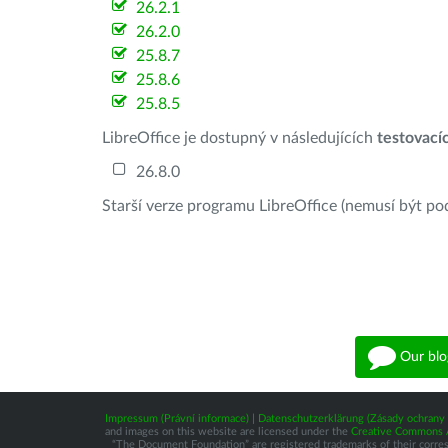
26.2.1
26.2.0
25.8.7
25.8.6
25.8.5
LibreOffice je dostupný v následujících
testovací
26.8.0
Starší verze programu LibreOffice (nemusí být po
Our blo
Impressum (Právní informace)
|
Datenschutzerklärung (Zásady ochrany 
and images on this website are licensed under the
Creative Commons At
“The Document Foundation” are registered trademarks of their correspo