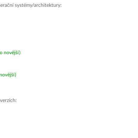
operační systémy/architektury:
 novější)
ovější)
verzích: