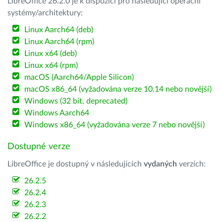
LibreOffice 26.2.0 je k dispozici pro následující operační
systémy/architektury:
Linux Aarch64 (deb)
Linux Aarch64 (rpm)
Linux x64 (deb)
Linux x64 (rpm)
macOS (Aarch64/Apple Silicon)
macOS x86_64 (vyžadována verze 10.14 nebo novější)
Windows (32 bit, deprecated)
Windows Aarch64
Windows x86_64 (vyžadována verze 7 nebo novější)
Dostupné verze
LibreOffice je dostupný v následujících
vydaných
verzích:
26.2.5
26.2.4
26.2.3
26.2.2