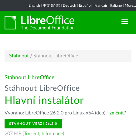
English
|
中文 (简体)
|
Deutsch
|
Español
|
Français
|
Italiano
|
More...
Stáhnout
/
Stáhnout LibreOffice
Stáhnout LibreOffice
Stáhnout LibreOffice
Hlavní instalátor
Vybráno: LibreOffice 26.2.0 pro Linux x64 (deb) -
změnit?
STÁHNOUT VERZI 26.2.0
207 MB (
Torrent
,
Informace
)