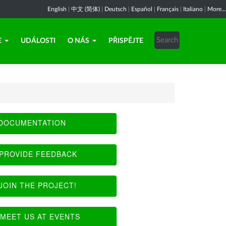
English
|
中文 (简体)
|
Deutsch
|
Español
|
Français
|
Italiano
|
More...
E
UDÁLOSTI
O NÁS
PŘISPĚJTE
DOCUMENTATION
PROVIDE FEEDBACK
JOIN THE PROJECT!
MEET US AT EVENTS