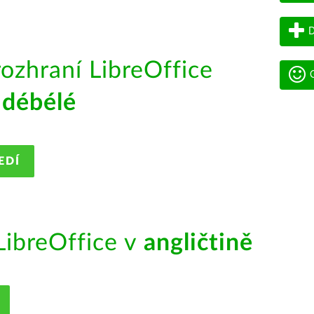
D
rozhraní LibreOffice
G
débélé
EDÍ
ibreOffice v
angličtině