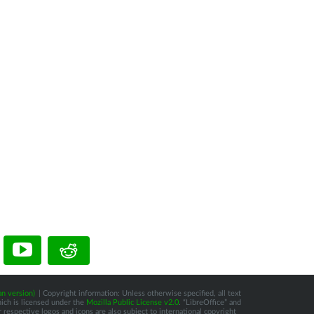
n version)
| Copyright information: Unless otherwise specified, all text
hich is licensed under the
Mozilla Public License v2.0
. “LibreOffice” and
respective logos and icons are also subject to international copyright