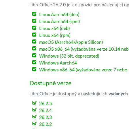
LibreOffice 26.2.0 je k dispozici pro následující 
Linux Aarch64 (deb)
Linux Aarch64 (rpm)
Linux x64 (deb)
Linux x64 (rpm)
macOS (Aarch64/Apple Silicon)
macOS x86_64 (vyžadována verze 10.14 nebo
Windows (32 bit, deprecated)
Windows Aarch64
Windows x86_64 (vyžadována verze 7 nebo n
Dostupné verze
LibreOffice je dostupný v následujících
vydaných
26.2.5
26.2.4
26.2.3
26.2.2