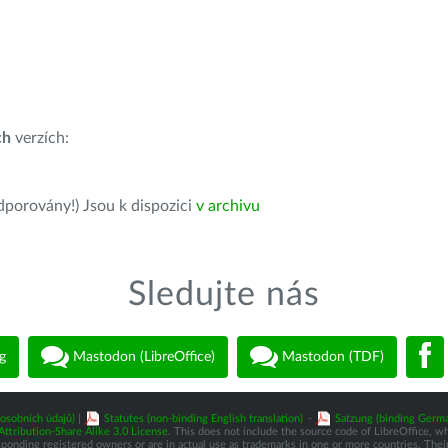
ch
verzích:
dporovány!) Jsou k dispozici
v archivu
Sledujte nás
g
Mastodon (LibreOffice)
Mastodon (TDF)
osobních údajů)
|
Statutes (non-binding English translation)
-
Satzung (binding Germa
tribution-Share Alike 3.0 License
. This does not include the source code of LibreOffice, w
nding registered owners or are in actual use as trademarks in one or more countries. Their 