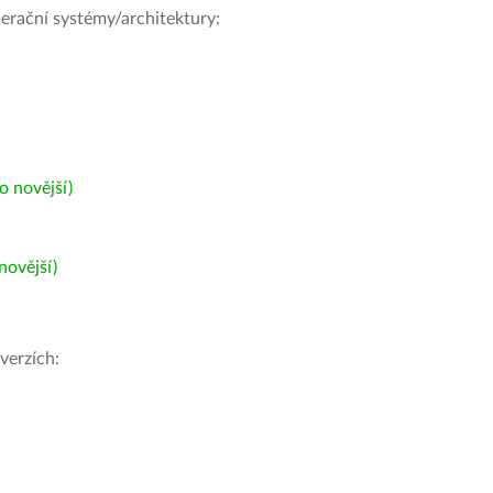
operační systémy/architektury:
 novější)
ovější)
verzích: