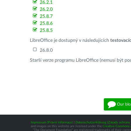
26.2.1
26.2.0
25.8.7
25.8.6
25.8.5
LibreOffice je dostupný v následujících
testovací
26.8.0
Starší verze programu LibreOffice (nemusí být po
Our blo
Impressum (Právní informace)
|
Datenschutzerklärung (Zásady ochrany 
and images on this website are licensed under the
Creative Commons At
“The Document Foundation” are registered trademarks of their correspo