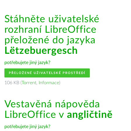
Stáhněte uživatelské
rozhraní LibreOffice
přeložené do jazyka
Lëtzebuergesch
potřebujete jiný jazyk?
PŘELOŽENÉ UŽIVATELSKÉ PROSTŘEDÍ
106 KB (
Torrent
,
Informace
)
Vestavěná nápověda
LibreOffice v
angličtině
potřebujete jiný jazyk?