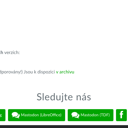
ch
verzích:
dporovány!) Jsou k dispozici
v archivu
Sledujte nás
g
Mastodon (LibreOffice)
Mastodon (TDF)