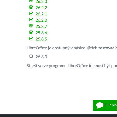
26.2.3
26.2.2
26.2.1
26.2.0
25.8.7
25.8.6
25.8.5
LibreOffice je dostupný v následujících
testovací
26.8.0
Starší verze programu LibreOffice (nemusí být po
Our blo