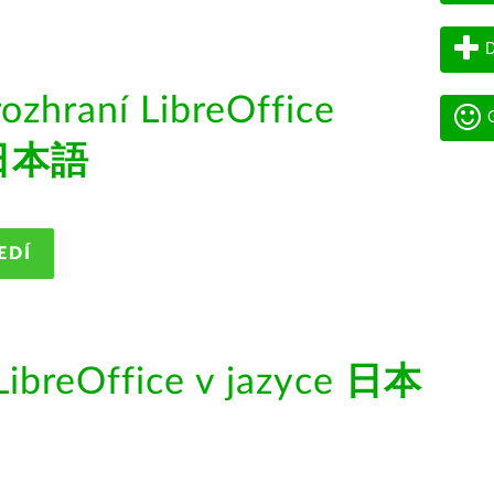
D
rozhraní LibreOffice
G
日本語
EDÍ
ibreOffice v jazyce
日本