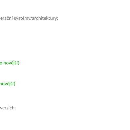
operační systémy/architektury:
 novější)
ovější)
verzích: