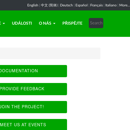
English
|
中文 (简体)
|
Deutsch
|
Español
|
Français
|
Italiano
|
More...
E
UDÁLOSTI
O NÁS
PŘISPĚJTE
DOCUMENTATION
PROVIDE FEEDBACK
JOIN THE PROJECT!
MEET US AT EVENTS