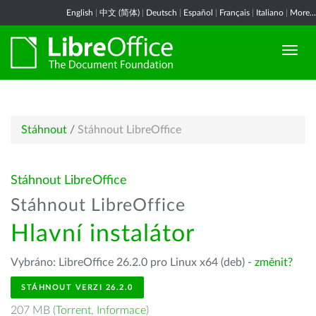
English
|
中文 (简体)
|
Deutsch
|
Español
|
Français
|
Italiano
|
More...
Stáhnout
/
Stáhnout LibreOffice
Stáhnout LibreOffice
Stáhnout LibreOffice
Hlavní instalátor
Vybráno: LibreOffice 26.2.0 pro Linux x64 (deb) -
změnit?
STÁHNOUT VERZI 26.2.0
207 MB (
Torrent
,
Informace
)