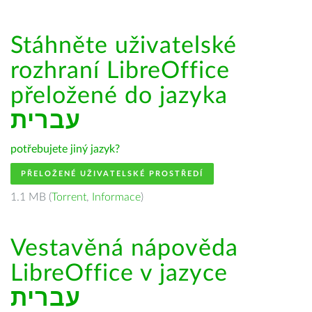
Stáhněte uživatelské
rozhraní LibreOffice
přeložené do jazyka
עברית
potřebujete jiný jazyk?
PŘELOŽENÉ UŽIVATELSKÉ PROSTŘEDÍ
1.1 MB (
Torrent
,
Informace
)
Vestavěná nápověda
LibreOffice v jazyce
עברית