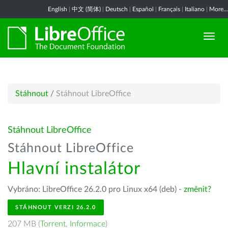
English
|
中文 (简体)
|
Deutsch
|
Español
|
Français
|
Italiano
|
More...
Stáhnout
/
Stáhnout LibreOffice
Stáhnout LibreOffice
Stáhnout LibreOffice
Hlavní instalátor
Vybráno: LibreOffice 26.2.0 pro Linux x64 (deb) -
změnit?
STÁHNOUT VERZI 26.2.0
207 MB (
Torrent
,
Informace
)