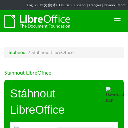
English
|
中文 (简体)
|
Deutsch
|
Español
|
Français
|
Italiano
|
More...
Stáhnout
/
Stáhnout LibreOffice
Stáhnout LibreOffice
Stáhnout
LibreOffice