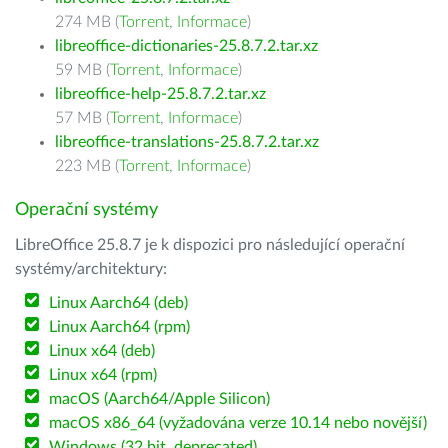
274 MB (
Torrent
,
Informace
)
libreoffice-dictionaries-25.8.7.2.tar.xz
59 MB (
Torrent
,
Informace
)
libreoffice-help-25.8.7.2.tar.xz
57 MB (
Torrent
,
Informace
)
libreoffice-translations-25.8.7.2.tar.xz
223 MB (
Torrent
,
Informace
)
Operační systémy
LibreOffice 25.8.7 je k dispozici pro následující operační
systémy/architektury:
Linux Aarch64 (deb)
Linux Aarch64 (rpm)
Linux x64 (deb)
Linux x64 (rpm)
macOS (Aarch64/Apple Silicon)
macOS x86_64 (vyžadována verze 10.14 nebo novější)
Windows (32 bit, deprecated)