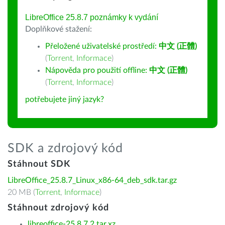
LibreOffice 25.8.7 poznámky k vydání
Doplňkové stažení:
Přeložené uživatelské prostředí:
中文 (正體)
(
Torrent
,
Informace
)
Nápověda pro použití offline:
中文 (正體)
(
Torrent
,
Informace
)
potřebujete jiný jazyk?
SDK a zdrojový kód
Stáhnout SDK
LibreOffice_25.8.7_Linux_x86-64_deb_sdk.tar.gz
20 MB (
Torrent
,
Informace
)
Stáhnout zdrojový kód
libreoffice-25.8.7.2.tar.xz