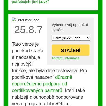
potřebujete jiný jazyk?
Vyberte svůj operační
25.8.7
systém:
Tato verze je
STAŽENÍ
poněkud starší
a neobsahuje
Torrent
,
Informace
nejnovější
funkce, ale byla déle testována. Pro
podnikové nasazení
důrazně
doporučujeme podporu od
certifikovaných partnerů
, kteří také
nabízejí dlouhodobě podporované
verze programu LibreOffice .