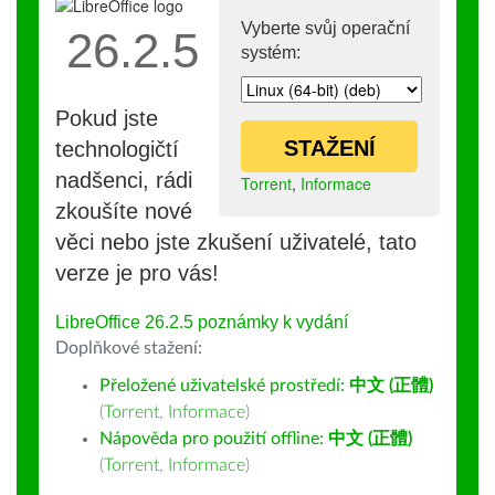
Vyberte svůj operační
26.2.5
systém:
Pokud jste
STAŽENÍ
technologičtí
nadšenci, rádi
Torrent
,
Informace
zkoušíte nové
věci nebo jste zkušení uživatelé, tato
verze je pro vás!
LibreOffice 26.2.5 poznámky k vydání
Doplňkové stažení:
Přeložené uživatelské prostředí:
中文 (正體)
(
Torrent
,
Informace
)
Nápověda pro použití offline:
中文 (正體)
(
Torrent
,
Informace
)