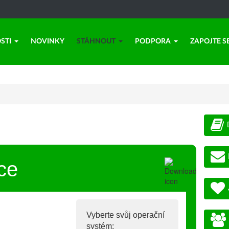
STI
NOVINKY
STÁHNOUT
PODPORA
ZAPOJTE S
ce
Vyberte svůj operační
systém: