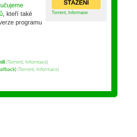
STAŽENÍ
ručujeme
Torrent
,
Informace
ů
, kteří také
 verze programu
ili
(
Torrent
,
Informace
)
allback)
(
Torrent
,
Informace
)