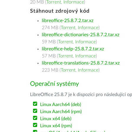
20 MB (
Torrent
,
Informace
)
Stáhnout zdrojový kód
libreoffice-25.8.7.2.tar.xz
274 MB (
Torrent
,
Informace
)
libreoffice-dictionaries-25.8.7.2.tar.xz
59 MB (
Torrent
,
Informace
)
libreoffice-help-25.8.7.2.tar.xz
57 MB (
Torrent
,
Informace
)
libreoffice-translations-25.8.7.2.tar.xz
223 MB (
Torrent
,
Informace
)
Operační systémy
LibreOffice 25.8.7 je k dispozici pro následující 
Linux Aarch64 (deb)
Linux Aarch64 (rpm)
Linux x64 (deb)
Linux x64 (rpm)