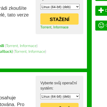
rádi zkoušíte
D
lé, tato verze
STAŽENÍ
G
Torrent
,
Informace
ili
(
Torrent
,
Informace
)
allback)
(
Torrent
,
Informace
)
Vyberte svůj operační
systém:
obsahuje
stována. Pro