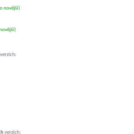
 novější)
ovější)
verzích:
ch
verzích: