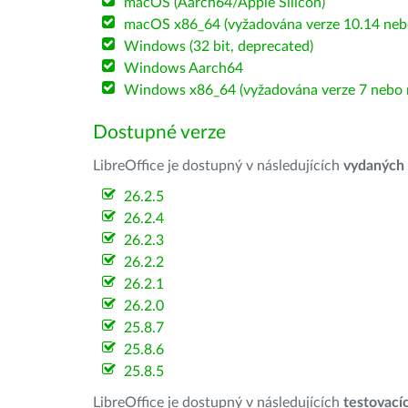
macOS (Aarch64/Apple Silicon)
macOS x86_64 (vyžadována verze 10.14 nebo
Windows (32 bit, deprecated)
Windows Aarch64
Windows x86_64 (vyžadována verze 7 nebo n
Dostupné verze
LibreOffice je dostupný v následujících
vydaných
26.2.5
26.2.4
26.2.3
26.2.2
26.2.1
26.2.0
25.8.7
25.8.6
25.8.5
LibreOffice je dostupný v následujících
testovací