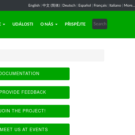
English
|
中文 (简体)
|
Deutsch
|
Español
|
Français
|
Italiano
|
More...
E
UDÁLOSTI
O NÁS
PŘISPĚJTE
DOCUMENTATION
PROVIDE FEEDBACK
JOIN THE PROJECT!
MEET US AT EVENTS