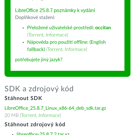
LibreOffice 25.8.7 poznámky k vydání
Doplňkové stažení:
Přeložené uživatelské prostředí:
occitan
(
Torrent
,
Informace
)
Nápověda pro použití offline: (English
fallback)
(
Torrent
,
Informace
)
potřebujete jiný jazyk?
SDK a zdrojový kód
Stáhnout SDK
LibreOffice_25.8.7_Linux_x86-64_deb_sdk.tar.gz
20 MB (
Torrent
,
Informace
)
Stáhnout zdrojový kód
libreoffice-25.8.7.2.tar.xz