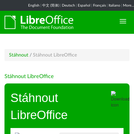
English
|
中文 (简体)
|
Deutsch
|
Español
|
Français
|
Italiano
|
More...
Stáhnout
/
Stáhnout LibreOffice
Stáhnout LibreOffice
Stáhnout
LibreOffice