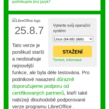
potřebujete jiný jazyk?
Vyberte svůj operační
25.8.7
systém:
Tato verze je
STAŽENÍ
poněkud starší
a neobsahuje
Torrent
,
Informace
nejnovější
funkce, ale byla déle testována. Pro
podnikové nasazení
důrazně
doporučujeme podporu od
certifikovaných partnerů
, kteří také
nabízejí dlouhodobě podporované
verze programu LibreOffice .