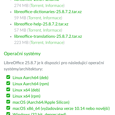
274 MB (
Torrent
,
Informace
)
libreoffice-dictionaries-25.8.7.2.tar.xz
59 MB (
Torrent
,
Informace
)
libreoffice-help-25.8.7.2.tar.xz
57 MB (
Torrent
,
Informace
)
libreoffice-translations-25.8.7.2.tar.xz
223 MB (
Torrent
,
Informace
)
Operační systémy
LibreOffice 25.8.7 je k dispozici pro následující operační
systémy/architektury:
Linux Aarch64 (deb)
Linux Aarch64 (rpm)
Linux x64 (deb)
Linux x64 (rpm)
macOS (Aarch64/Apple Silicon)
macOS x86_64 (vyžadována verze 10.14 nebo novější)
Windows (32 bit, deprecated)