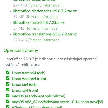
274 MB (
Torrent
,
Informace
)
libreoffice-dictionaries-25.8.7.2.tar.xz
59 MB (
Torrent
,
Informace
)
libreoffice-help-25.8.7.2.tar.xz
57 MB (
Torrent
,
Informace
)
libreoffice-translations-25.8.7.2.tar.xz
223 MB (
Torrent
,
Informace
)
Operační systémy
LibreOffice 25.8.7 je k dispozici pro následující operační
systémy/architektury:
Linux Aarch64 (deb)
Linux Aarch64 (rpm)
Linux x64 (deb)
Linux x64 (rpm)
macOS (Aarch64/Apple Silicon)
macOS x86_64 (vyžadována verze 10.14 nebo novější)
Windows (32 bit, deprecated)