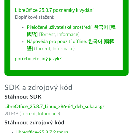
LibreOffice 25.8.7 poznámky k vydání
Doplňkové stažení:
Přeložené uživatelské prostředí:
한국어 [韓
國語]
(
Torrent
,
Informace
)
Nápověda pro použití offline:
한국어 [韓國
語]
(
Torrent
,
Informace
)
potřebujete jiný jazyk?
SDK a zdrojový kód
Stáhnout SDK
LibreOffice_25.8.7_Linux_x86-64_deb_sdk.tar.gz
20 MB (
Torrent
,
Informace
)
Stáhnout zdrojový kód
libreoffice-25.8.7.2.tar.xz