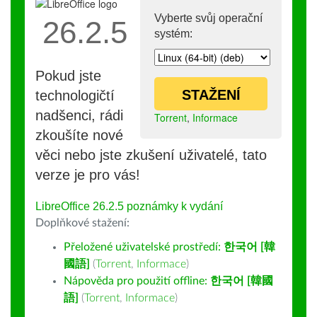
Vyberte svůj operační
26.2.5
systém:
Pokud jste
STAŽENÍ
technologičtí
nadšenci, rádi
Torrent
,
Informace
zkoušíte nové
věci nebo jste zkušení uživatelé, tato
verze je pro vás!
LibreOffice 26.2.5 poznámky k vydání
Doplňkové stažení:
Přeložené uživatelské prostředí:
한국어 [韓
國語]
(
Torrent
,
Informace
)
Nápověda pro použití offline:
한국어 [韓國
語]
(
Torrent
,
Informace
)