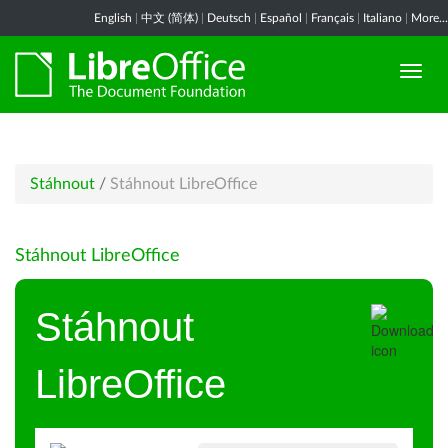
English
|
中文 (简体)
|
Deutsch
|
Español
|
Français
|
Italiano
|
More...
Stáhnout
/
Stáhnout LibreOffice
Stáhnout LibreOffice
Stáhnout
LibreOffice