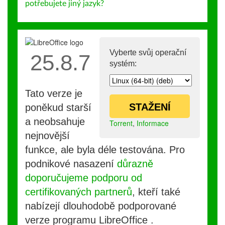
potřebujete jiný jazyk?
Vyberte svůj operační
25.8.7
systém:
Tato verze je
STAŽENÍ
poněkud starší
a neobsahuje
Torrent
,
Informace
nejnovější
funkce, ale byla déle testována. Pro
podnikové nasazení
důrazně
doporučujeme podporu od
certifikovaných partnerů
, kteří také
nabízejí dlouhodobě podporované
verze programu LibreOffice .