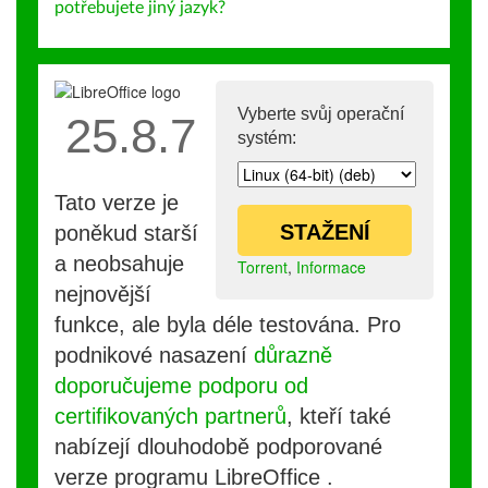
potřebujete jiný jazyk?
Vyberte svůj operační
25.8.7
systém:
Tato verze je
STAŽENÍ
poněkud starší
a neobsahuje
Torrent
,
Informace
nejnovější
funkce, ale byla déle testována. Pro
podnikové nasazení
důrazně
doporučujeme podporu od
certifikovaných partnerů
, kteří také
nabízejí dlouhodobě podporované
verze programu LibreOffice .