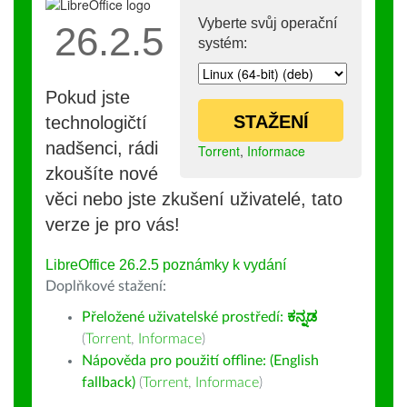
Vyberte svůj operační
26.2.5
systém:
Pokud jste
STAŽENÍ
technologičtí
nadšenci, rádi
Torrent
,
Informace
zkoušíte nové
věci nebo jste zkušení uživatelé, tato
verze je pro vás!
LibreOffice 26.2.5 poznámky k vydání
Doplňkové stažení:
Přeložené uživatelské prostředí:
ಕನ್ನಡ
(
Torrent
,
Informace
)
Nápověda pro použití offline: (English
fallback)
(
Torrent
,
Informace
)