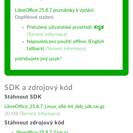
LibreOffice 25.8.7 poznámky k vydání
Doplňkové stažení:
Přeložené uživatelské prostředí:
ಕನ್ನಡ
(
Torrent
,
Informace
)
Nápověda pro použití offline: (English
fallback)
(
Torrent
,
Informace
)
potřebujete jiný jazyk?
SDK a zdrojový kód
Stáhnout SDK
LibreOffice_25.8.7_Linux_x86-64_deb_sdk.tar.gz
20 MB (
Torrent
,
Informace
)
Stáhnout zdrojový kód
libreoffice-25.8.7.2.tar.xz