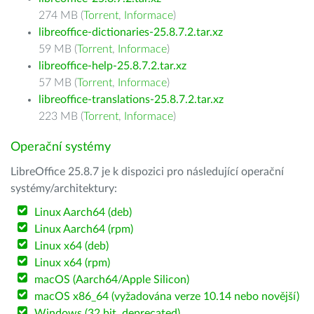
274 MB (
Torrent
,
Informace
)
libreoffice-dictionaries-25.8.7.2.tar.xz
59 MB (
Torrent
,
Informace
)
libreoffice-help-25.8.7.2.tar.xz
57 MB (
Torrent
,
Informace
)
libreoffice-translations-25.8.7.2.tar.xz
223 MB (
Torrent
,
Informace
)
Operační systémy
LibreOffice 25.8.7 je k dispozici pro následující operační
systémy/architektury:
Linux Aarch64 (deb)
Linux Aarch64 (rpm)
Linux x64 (deb)
Linux x64 (rpm)
macOS (Aarch64/Apple Silicon)
macOS x86_64 (vyžadována verze 10.14 nebo novější)
Windows (32 bit, deprecated)