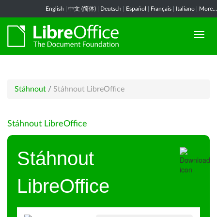
English
|
中文 (简体)
|
Deutsch
|
Español
|
Français
|
Italiano
|
More...
Stáhnout
/
Stáhnout LibreOffice
Stáhnout LibreOffice
Stáhnout
LibreOffice