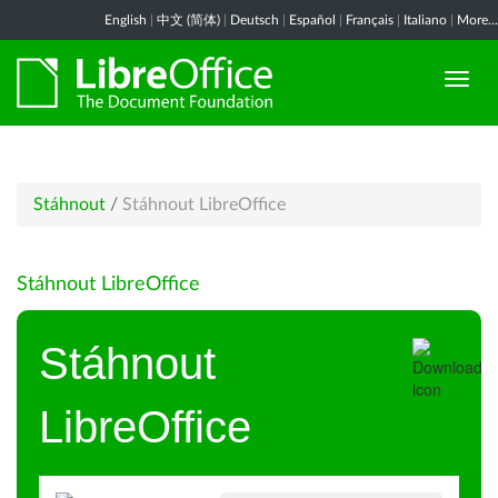
English
|
中文 (简体)
|
Deutsch
|
Español
|
Français
|
Italiano
|
More...
Stáhnout
/
Stáhnout LibreOffice
Stáhnout LibreOffice
Stáhnout
LibreOffice