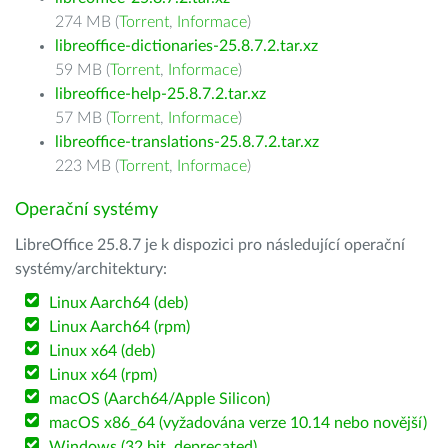
274 MB (
Torrent
,
Informace
)
libreoffice-dictionaries-25.8.7.2.tar.xz
59 MB (
Torrent
,
Informace
)
libreoffice-help-25.8.7.2.tar.xz
57 MB (
Torrent
,
Informace
)
libreoffice-translations-25.8.7.2.tar.xz
223 MB (
Torrent
,
Informace
)
Operační systémy
LibreOffice 25.8.7 je k dispozici pro následující operační
systémy/architektury:
Linux Aarch64 (deb)
Linux Aarch64 (rpm)
Linux x64 (deb)
Linux x64 (rpm)
macOS (Aarch64/Apple Silicon)
macOS x86_64 (vyžadována verze 10.14 nebo novější)
Windows (32 bit, deprecated)