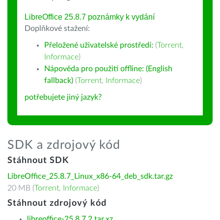
LibreOffice 25.8.7 poznámky k vydání
Doplňkové stažení:
Přeložené uživatelské prostředí:
(
Torrent
,
Informace
)
Nápověda pro použití offline: (English
fallback)
(
Torrent
,
Informace
)
potřebujete jiný jazyk?
SDK a zdrojový kód
Stáhnout SDK
LibreOffice_25.8.7_Linux_x86-64_deb_sdk.tar.gz
20 MB (
Torrent
,
Informace
)
Stáhnout zdrojový kód
libreoffice-25.8.7.2.tar.xz