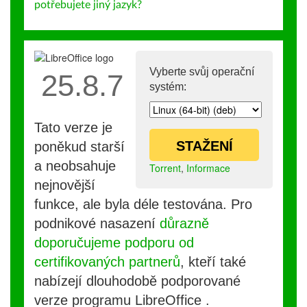
potřebujete jiný jazyk?
Vyberte svůj operační
25.8.7
systém:
Tato verze je
STAŽENÍ
poněkud starší
a neobsahuje
Torrent
,
Informace
nejnovější
funkce, ale byla déle testována. Pro
podnikové nasazení
důrazně
doporučujeme podporu od
certifikovaných partnerů
, kteří také
nabízejí dlouhodobě podporované
verze programu LibreOffice .