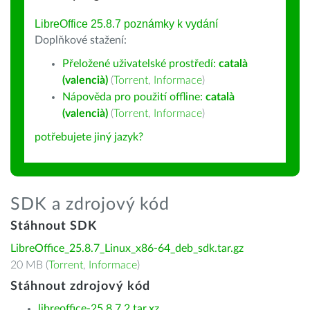
LibreOffice 25.8.7 poznámky k vydání
Doplňkové stažení:
Přeložené uživatelské prostředí:
català
(valencià)
(
Torrent
,
Informace
)
Nápověda pro použití offline:
català
(valencià)
(
Torrent
,
Informace
)
potřebujete jiný jazyk?
SDK a zdrojový kód
Stáhnout SDK
LibreOffice_25.8.7_Linux_x86-64_deb_sdk.tar.gz
20 MB (
Torrent
,
Informace
)
Stáhnout zdrojový kód
libreoffice-25.8.7.2.tar.xz