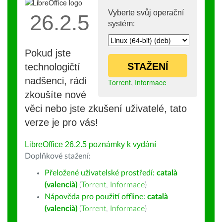
Vyberte svůj operační
26.2.5
systém:
Pokud jste
STAŽENÍ
technologičtí
nadšenci, rádi
Torrent
,
Informace
zkoušíte nové
věci nebo jste zkušení uživatelé, tato
verze je pro vás!
LibreOffice 26.2.5 poznámky k vydání
Doplňkové stažení:
Přeložené uživatelské prostředí:
català
(valencià)
(
Torrent
,
Informace
)
Nápověda pro použití offline:
català
(valencià)
(
Torrent
,
Informace
)