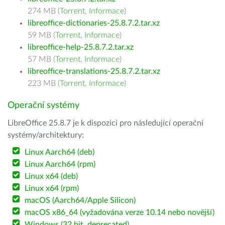
274 MB (
Torrent
,
Informace
)
libreoffice-dictionaries-25.8.7.2.tar.xz
59 MB (
Torrent
,
Informace
)
libreoffice-help-25.8.7.2.tar.xz
57 MB (
Torrent
,
Informace
)
libreoffice-translations-25.8.7.2.tar.xz
223 MB (
Torrent
,
Informace
)
Operační systémy
LibreOffice 25.8.7 je k dispozici pro následující operační
systémy/architektury:
Linux Aarch64 (deb)
Linux Aarch64 (rpm)
Linux x64 (deb)
Linux x64 (rpm)
macOS (Aarch64/Apple Silicon)
macOS x86_64 (vyžadována verze 10.14 nebo novější)
Windows (32 bit, deprecated)