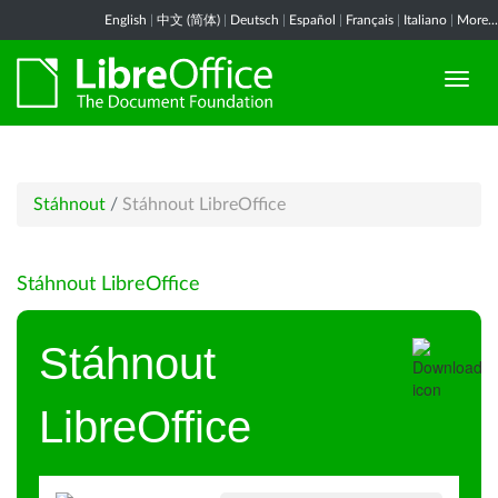
English
|
中文 (简体)
|
Deutsch
|
Español
|
Français
|
Italiano
|
More...
Stáhnout
/
Stáhnout LibreOffice
Stáhnout LibreOffice
Stáhnout
LibreOffice