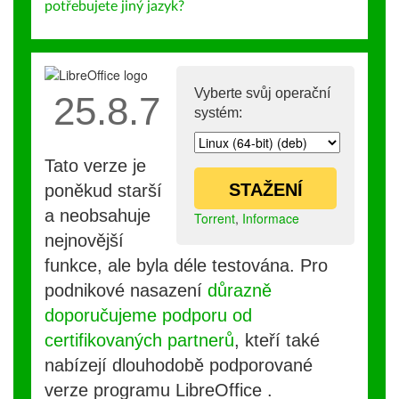
potřebujete jiný jazyk?
Vyberte svůj operační
25.8.7
systém:
Tato verze je
STAŽENÍ
poněkud starší
a neobsahuje
Torrent
,
Informace
nejnovější
funkce, ale byla déle testována. Pro
podnikové nasazení
důrazně
doporučujeme podporu od
certifikovaných partnerů
, kteří také
nabízejí dlouhodobě podporované
verze programu LibreOffice .