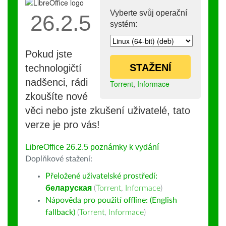
Vyberte svůj operační
26.2.5
systém:
Pokud jste
STAŽENÍ
technologičtí
nadšenci, rádi
Torrent
,
Informace
zkoušíte nové
věci nebo jste zkušení uživatelé, tato
verze je pro vás!
LibreOffice 26.2.5 poznámky k vydání
Doplňkové stažení:
Přeložené uživatelské prostředí:
беларуская
(
Torrent
,
Informace
)
Nápověda pro použití offline: (English
fallback)
(
Torrent
,
Informace
)