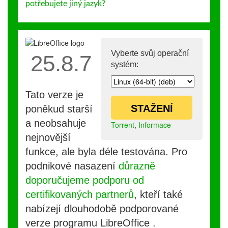
potřebujete jiný jazyk?
Vyberte svůj operační
25.8.7
systém:
Tato verze je
STAŽENÍ
poněkud starší
a neobsahuje
Torrent
,
Informace
nejnovější
funkce, ale byla déle testována. Pro
podnikové nasazení
důrazně
doporučujeme podporu od
certifikovaných partnerů
, kteří také
nabízejí dlouhodobě podporované
verze programu LibreOffice .