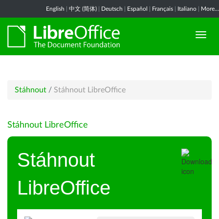
English
|
中文 (简体)
|
Deutsch
|
Español
|
Français
|
Italiano
|
More...
Stáhnout
/
Stáhnout LibreOffice
Stáhnout LibreOffice
Stáhnout
LibreOffice