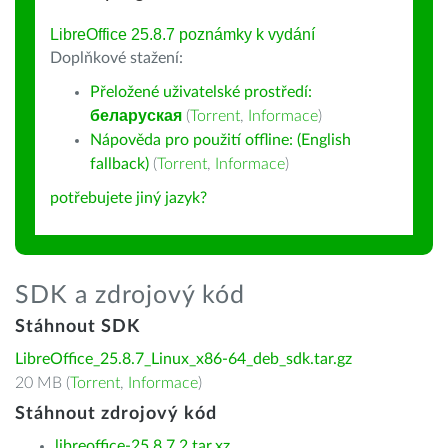
LibreOffice 25.8.7 poznámky k vydání
Doplňkové stažení:
Přeložené uživatelské prostředí:
беларуская
(
Torrent
,
Informace
)
Nápověda pro použití offline: (English
fallback)
(
Torrent
,
Informace
)
potřebujete jiný jazyk?
SDK a zdrojový kód
Stáhnout SDK
LibreOffice_25.8.7_Linux_x86-64_deb_sdk.tar.gz
20 MB (
Torrent
,
Informace
)
Stáhnout zdrojový kód
libreoffice-25.8.7.2.tar.xz