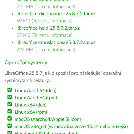
274 MB (
Torrent
,
Informace
)
libreoffice-dictionaries-25.8.7.2.tar.xz
59 MB (
Torrent
,
Informace
)
libreoffice-help-25.8.7.2.tar.xz
57 MB (
Torrent
,
Informace
)
libreoffice-translations-25.8.7.2.tar.xz
223 MB (
Torrent
,
Informace
)
Operační systémy
LibreOffice 25.8.7 je k dispozici pro následující operační
systémy/architektury:
Linux Aarch64 (deb)
Linux Aarch64 (rpm)
Linux x64 (deb)
Linux x64 (rpm)
macOS (Aarch64/Apple Silicon)
macOS x86_64 (vyžadována verze 10.14 nebo novější)
Windows (32 bit, deprecated)