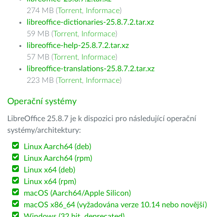
274 MB (
Torrent
,
Informace
)
libreoffice-dictionaries-25.8.7.2.tar.xz
59 MB (
Torrent
,
Informace
)
libreoffice-help-25.8.7.2.tar.xz
57 MB (
Torrent
,
Informace
)
libreoffice-translations-25.8.7.2.tar.xz
223 MB (
Torrent
,
Informace
)
Operační systémy
LibreOffice 25.8.7 je k dispozici pro následující operační
systémy/architektury:
Linux Aarch64 (deb)
Linux Aarch64 (rpm)
Linux x64 (deb)
Linux x64 (rpm)
macOS (Aarch64/Apple Silicon)
macOS x86_64 (vyžadována verze 10.14 nebo novější)
Windows (32 bit, deprecated)