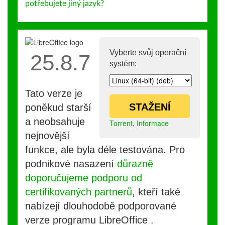
potřebujete jiný jazyk?
Vyberte svůj operační
25.8.7
systém:
Tato verze je
STAŽENÍ
poněkud starší
a neobsahuje
Torrent
,
Informace
nejnovější
funkce, ale byla déle testována. Pro
podnikové nasazení
důrazně
doporučujeme podporu od
certifikovaných partnerů
, kteří také
nabízejí dlouhodobě podporované
verze programu LibreOffice .