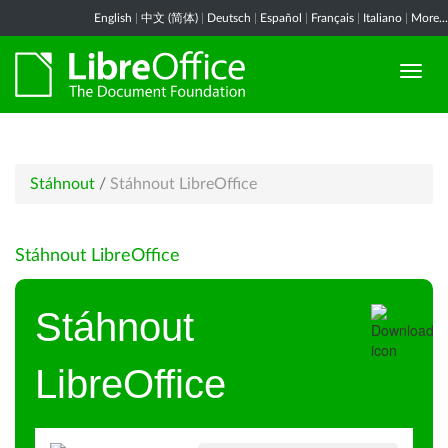
English
|
中文 (简体)
|
Deutsch
|
Español
|
Français
|
Italiano
|
More...
Stáhnout
/
Stáhnout LibreOffice
Stáhnout LibreOffice
Stáhnout
LibreOffice