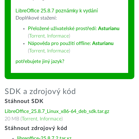
LibreOffice 25.8.7 poznámky k vydání
Doplňkové stažení:
Přeložené uživatelské prostředí:
Asturianu
(
Torrent
,
Informace
)
Nápověda pro použití offline:
Asturianu
(
Torrent
,
Informace
)
potřebujete jiný jazyk?
SDK a zdrojový kód
Stáhnout SDK
LibreOffice_25.8.7_Linux_x86-64_deb_sdk.tar.gz
20 MB (
Torrent
,
Informace
)
Stáhnout zdrojový kód
libreoffice-25.8.7.2.tar.xz