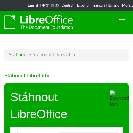
English
|
中文 (简体)
|
Deutsch
|
Español
|
Français
|
Italiano
|
More...
Stáhnout
/
Stáhnout LibreOffice
Stáhnout LibreOffice
Stáhnout
LibreOffice