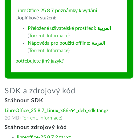
LibreOffice 25.8.7 poznámky k vydání
Doplňkové stažení:
Přeložené uživatelské prostředí:
العربية
(
Torrent
,
Informace
)
Nápověda pro použití offline:
العربية
(
Torrent
,
Informace
)
potřebujete jiný jazyk?
SDK a zdrojový kód
Stáhnout SDK
LibreOffice_25.8.7_Linux_x86-64_deb_sdk.tar.gz
20 MB (
Torrent
,
Informace
)
Stáhnout zdrojový kód
libreoffice-25.8.7.2.tar.xz