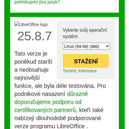
potřebujete jiný jazyk?
Vyberte svůj operační
25.8.7
systém:
Tato verze je
STAŽENÍ
poněkud starší
a neobsahuje
Torrent
,
Informace
nejnovější
funkce, ale byla déle testována. Pro
podnikové nasazení
důrazně
doporučujeme podporu od
certifikovaných partnerů
, kteří také
nabízejí dlouhodobě podporované
verze programu LibreOffice .