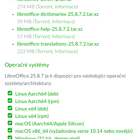
274 MB (
Torrent
,
Informace
)
libreoffice-dictionaries-25.8.7.2.tar.xz
59 MB (
Torrent
,
Informace
)
libreoffice-help-25.8.7.2.tar.xz
57 MB (
Torrent
,
Informace
)
libreoffice-translations-25.8.7.2.tar.xz
223 MB (
Torrent
,
Informace
)
Operační systémy
LibreOffice 25.8.7 je k dispozici pro následující operační
systémy/architektury:
Linux Aarch64 (deb)
Linux Aarch64 (rpm)
Linux x64 (deb)
Linux x64 (rpm)
macOS (Aarch64/Apple Silicon)
macOS x86_64 (vyžadována verze 10.14 nebo novější)
Windows (32 bit, deprecated)