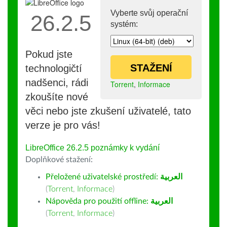
Vyberte svůj operační
26.2.5
systém:
Pokud jste
STAŽENÍ
technologičtí
nadšenci, rádi
Torrent
,
Informace
zkoušíte nové
věci nebo jste zkušení uživatelé, tato
verze je pro vás!
LibreOffice 26.2.5 poznámky k vydání
Doplňkové stažení:
Přeložené uživatelské prostředí:
العربية
(
Torrent
,
Informace
)
Nápověda pro použití offline:
العربية
(
Torrent
,
Informace
)