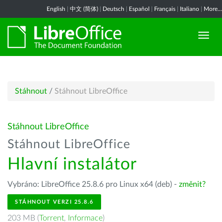
English
|
中文 (简体)
|
Deutsch
|
Español
|
Français
|
Italiano
|
More...
Stáhnout
/
Stáhnout LibreOffice
Stáhnout LibreOffice
Stáhnout LibreOffice
Hlavní instalátor
Vybráno: LibreOffice 25.8.6 pro Linux x64 (deb) -
změnit?
STÁHNOUT VERZI 25.8.6
203 MB (
Torrent
,
Informace
)