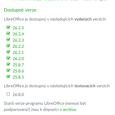
Dostupné verze
LibreOffice je dostupný v následujících
vydaných
verzích:
26.2.5
26.2.4
26.2.3
26.2.2
26.2.1
26.2.0
25.8.7
25.8.6
25.8.5
LibreOffice je dostupný v následujících
testovacích
verzích:
26.8.0
Starší verze programu LibreOffice (nemusí být
podporovány!) Jsou k dispozici
v archivu