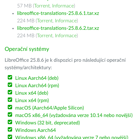
57 MB (
Torrent
,
Informace
)
libreoffice-translations-25.8.6.1.tar.xz
224 MB (
Torrent
,
Informace
)
libreoffice-translations-25.8.6.2.tar.xz
224 MB (
Torrent
,
Informace
)
Operační systémy
LibreOffice 25.8.6 je k dispozici pro následující operační
systémy/architektury:
Linux Aarch64 (deb)
Linux Aarch64 (rpm)
Linux x64 (deb)
Linux x64 (rpm)
macOS (Aarch64/Apple Silicon)
macOS x86_64 (vyžadována verze 10.14 nebo novější)
Windows (32 bit, deprecated)
Windows Aarch64
Windows x86_64 (vyžadována verze 7 nebo novější)