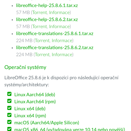
libreoffice-help-25.8.6.1.tar.xz
57 MB (
Torrent
,
Informace
)
libreoffice-help-25.8.6.2.tar.xz
57 MB (
Torrent
,
Informace
)
libreoffice-translations-25.8.6.1.tar.xz
224 MB (
Torrent
,
Informace
)
libreoffice-translations-25.8.6.2.tar.xz
224 MB (
Torrent
,
Informace
)
Operační systémy
LibreOffice 25.8.6 je k dispozici pro následující operační
systémy/architektury:
Linux Aarch64 (deb)
Linux Aarch64 (rpm)
Linux x64 (deb)
Linux x64 (rpm)
macOS (Aarch64/Apple Silicon)
macOS x86_64 (vyžadována verze 10.14 nebo novější)