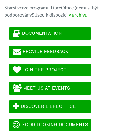
Starší verze programu LibreOffice (nemusí být
podporovány!) Jsou k dispozici
v archivu
DOCUMENTATION
PROVIDE FEEDBACK
JOIN THE PROJECT!
MEET US AT EVENTS
DISCOVER LIBREOFFICE
GOOD LOOKING DOCUMENTS