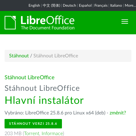
English
|
中文 (简体)
|
Deutsch
|
Español
|
Français
|
Italiano
|
More...
Stáhnout
/
Stáhnout LibreOffice
Stáhnout LibreOffice
Stáhnout LibreOffice
Hlavní instalátor
Vybráno: LibreOffice 25.8.6 pro Linux x64 (deb) -
změnit?
STÁHNOUT VERZI 25.8.6
203 MB (
Torrent
,
Informace
)