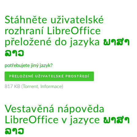
Stáhněte uživatelské
rozhraní LibreOffice
přeložené do jazyka
ພາສາ
ລາວ
potřebujete jiný jazyk?
PŘELOŽENÉ UŽIVATELSKÉ PROSTŘEDÍ
817 KB (
Torrent
,
Informace
)
Vestavěná nápověda
LibreOffice v jazyce
ພາສາ
ລາວ