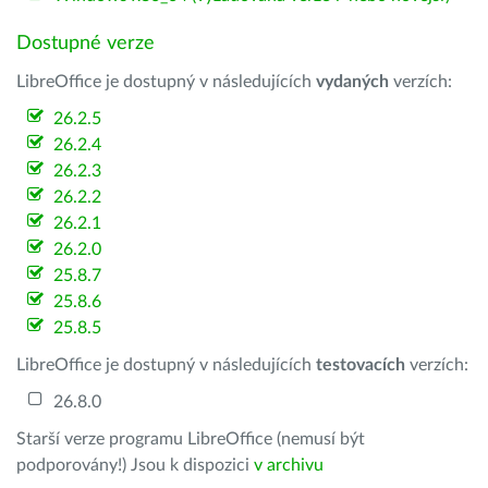
Dostupné verze
LibreOffice je dostupný v následujících
vydaných
verzích:
26.2.5
26.2.4
26.2.3
26.2.2
26.2.1
26.2.0
25.8.7
25.8.6
25.8.5
LibreOffice je dostupný v následujících
testovacích
verzích:
26.8.0
Starší verze programu LibreOffice (nemusí být
podporovány!) Jsou k dispozici
v archivu