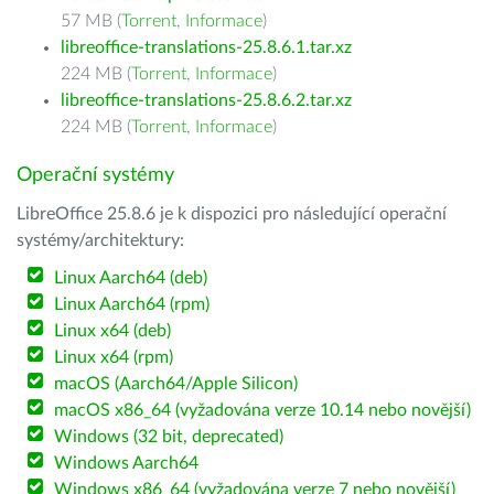
57 MB (
Torrent
,
Informace
)
libreoffice-translations-25.8.6.1.tar.xz
224 MB (
Torrent
,
Informace
)
libreoffice-translations-25.8.6.2.tar.xz
224 MB (
Torrent
,
Informace
)
Operační systémy
LibreOffice 25.8.6 je k dispozici pro následující operační
systémy/architektury:
Linux Aarch64 (deb)
Linux Aarch64 (rpm)
Linux x64 (deb)
Linux x64 (rpm)
macOS (Aarch64/Apple Silicon)
macOS x86_64 (vyžadována verze 10.14 nebo novější)
Windows (32 bit, deprecated)
Windows Aarch64
Windows x86_64 (vyžadována verze 7 nebo novější)