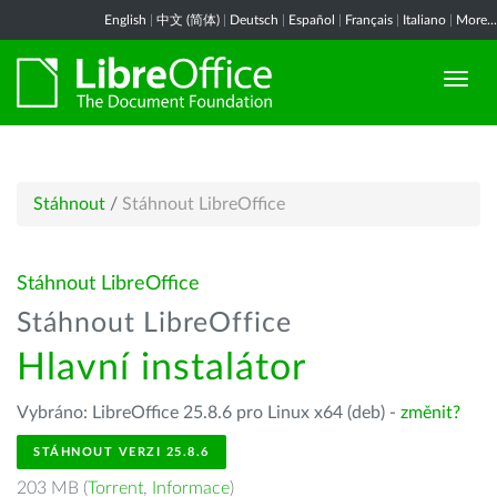
English
|
中文 (简体)
|
Deutsch
|
Español
|
Français
|
Italiano
|
More...
Stáhnout
/
Stáhnout LibreOffice
Stáhnout LibreOffice
Stáhnout LibreOffice
Hlavní instalátor
Vybráno: LibreOffice 25.8.6 pro Linux x64 (deb) -
změnit?
STÁHNOUT VERZI 25.8.6
203 MB (
Torrent
,
Informace
)