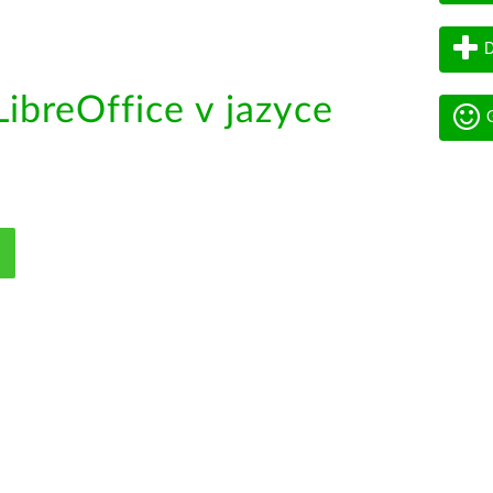
D
ibreOffice v jazyce
G