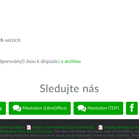
ch
verzích:
dporovány!) Jsou k dispozici
v archivu
Sledujte nás
g
Mastodon (LibreOffice)
Mastodon (TDF)
osobních údajů)
|
Statutes (non-binding English translation)
-
Satzung (binding Germa
tribution-Share Alike 3.0 License
. This does not include the source code of LibreOffice, w
nding registered owners or are in actual use as trademarks in one or more countries. Their 