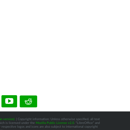
n version)
| Copyright information: Unless otherwise specified, all text
hich is licensed under the
Mozilla Public License v2.0
. “LibreOffice” and
respective logos and icons are also subject to international copyright