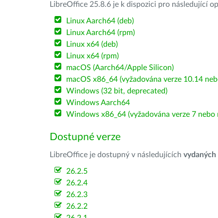
LibreOffice 25.8.6 je k dispozici pro následující 
Linux Aarch64 (deb)
Linux Aarch64 (rpm)
Linux x64 (deb)
Linux x64 (rpm)
macOS (Aarch64/Apple Silicon)
macOS x86_64 (vyžadována verze 10.14 nebo
Windows (32 bit, deprecated)
Windows Aarch64
Windows x86_64 (vyžadována verze 7 nebo n
Dostupné verze
LibreOffice je dostupný v následujících
vydaných
26.2.5
26.2.4
26.2.3
26.2.2