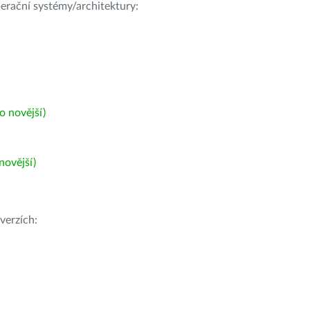
operační systémy/architektury:
 novější)
ovější)
verzích: