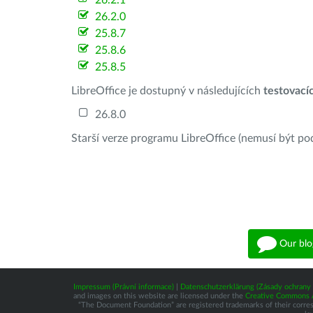
26.2.1
26.2.0
25.8.7
25.8.6
25.8.5
LibreOffice je dostupný v následujících
testovací
26.8.0
Starší verze programu LibreOffice (nemusí být po
Our blo
Impressum (Právní informace)
|
Datenschutzerklärung (Zásady ochrany 
and images on this website are licensed under the
Creative Commons At
“The Document Foundation” are registered trademarks of their correspo