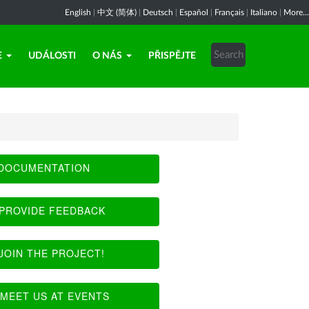
English
|
中文 (简体)
|
Deutsch
|
Español
|
Français
|
Italiano
|
More...
E
UDÁLOSTI
O NÁS
PŘISPĚJTE
DOCUMENTATION
PROVIDE FEEDBACK
JOIN THE PROJECT!
MEET US AT EVENTS