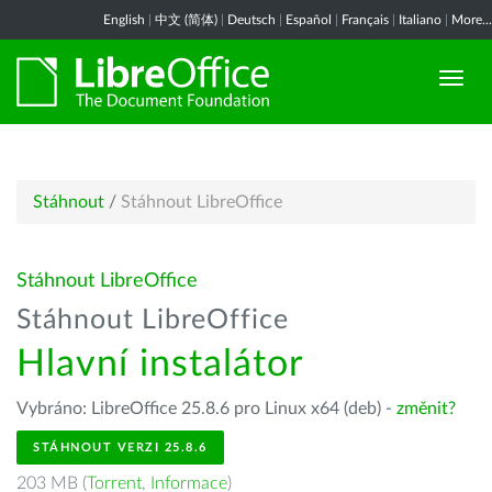
English
|
中文 (简体)
|
Deutsch
|
Español
|
Français
|
Italiano
|
More...
Stáhnout
/
Stáhnout LibreOffice
Stáhnout LibreOffice
Stáhnout LibreOffice
Hlavní instalátor
Vybráno: LibreOffice 25.8.6 pro Linux x64 (deb) -
změnit?
STÁHNOUT VERZI 25.8.6
203 MB (
Torrent
,
Informace
)