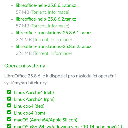
libreoffice-help-25.8.6.1.tar.xz
57 MB (
Torrent
,
Informace
)
libreoffice-help-25.8.6.2.tar.xz
57 MB (
Torrent
,
Informace
)
libreoffice-translations-25.8.6.1.tar.xz
224 MB (
Torrent
,
Informace
)
libreoffice-translations-25.8.6.2.tar.xz
224 MB (
Torrent
,
Informace
)
Operační systémy
LibreOffice 25.8.6 je k dispozici pro následující operační
systémy/architektury:
Linux Aarch64 (deb)
Linux Aarch64 (rpm)
Linux x64 (deb)
Linux x64 (rpm)
macOS (Aarch64/Apple Silicon)
macOS x86_64 (vyžadována verze 10.14 nebo novější)