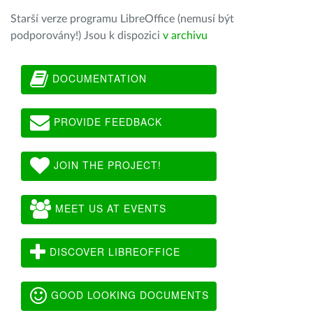
Starší verze programu LibreOffice (nemusí být
podporovány!) Jsou k dispozici
v archivu
DOCUMENTATION
PROVIDE FEEDBACK
JOIN THE PROJECT!
MEET US AT EVENTS
DISCOVER LIBREOFFICE
GOOD LOOKING DOCUMENTS