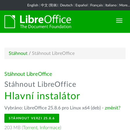
English
|
中文 (简体)
|
Deutsch
|
Español
|
Français
|
Italiano
|
More...
Stáhnout
/
Stáhnout LibreOffice
Stáhnout LibreOffice
Stáhnout LibreOffice
Hlavní instalátor
Vybráno: LibreOffice 25.8.6 pro Linux x64 (deb) -
změnit?
STÁHNOUT VERZI 25.8.6
203 MB (
Torrent
,
Informace
)