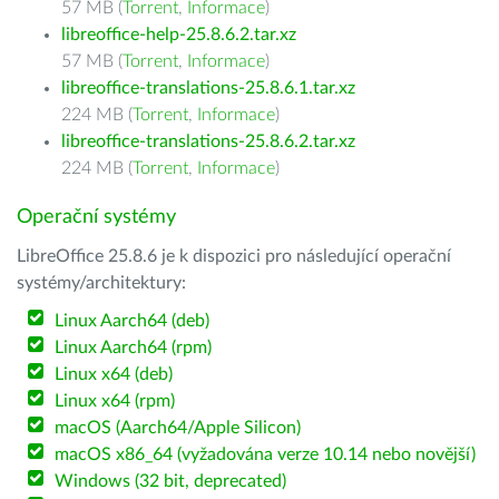
57 MB (
Torrent
,
Informace
)
libreoffice-help-25.8.6.2.tar.xz
57 MB (
Torrent
,
Informace
)
libreoffice-translations-25.8.6.1.tar.xz
224 MB (
Torrent
,
Informace
)
libreoffice-translations-25.8.6.2.tar.xz
224 MB (
Torrent
,
Informace
)
Operační systémy
LibreOffice 25.8.6 je k dispozici pro následující operační
systémy/architektury:
Linux Aarch64 (deb)
Linux Aarch64 (rpm)
Linux x64 (deb)
Linux x64 (rpm)
macOS (Aarch64/Apple Silicon)
macOS x86_64 (vyžadována verze 10.14 nebo novější)
Windows (32 bit, deprecated)