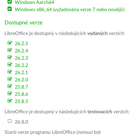
Windows Aarch64
Windows x86_64 (vyžadována verze 7 nebo novější)
Dostupné verze
LibreOffice je dostupný v následujících
vydaných
verzích:
26.2.5
26.2.4
26.2.3
26.2.2
26.2.1
26.2.0
25.8.7
25.8.6
25.8.5
LibreOffice je dostupný v následujících
testovacích
verzích:
26.8.0
Starší verze programu LibreOffice (nemusí být