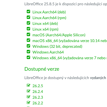
LibreOffice 25.8.5 je k dispozici pro následující 
Linux Aarch64 (deb)
Linux Aarch64 (rpm)
Linux x64 (deb)
Linux x64 (rpm)
macOS (Aarch64/Apple Silicon)
macOS x86_64 (vyžadována verze 10.14 nebo
Windows (32 bit, deprecated)
Windows Aarch64
Windows x86_64 (vyžadována verze 7 nebo n
Dostupné verze
LibreOffice je dostupný v následujících
vydaných
26.2.5
26.2.4
26.2.3
26.2.2