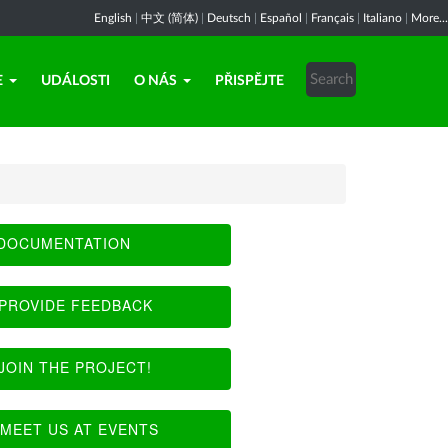
English
|
中文 (简体)
|
Deutsch
|
Español
|
Français
|
Italiano
|
More...
E
UDÁLOSTI
O NÁS
PŘISPĚJTE
DOCUMENTATION
PROVIDE FEEDBACK
JOIN THE PROJECT!
MEET US AT EVENTS