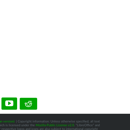
n version)
| Copyright information: Unless otherwise specified, all text
hich is licensed under the
Mozilla Public License v2.0
. “LibreOffice” and
respective logos and icons are also subject to international copyright