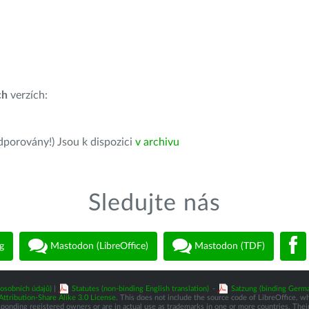
ch
verzích:
dporovány!) Jsou k dispozici
v archivu
Sledujte nás
g
Mastodon (LibreOffice)
Mastodon (TDF)
osobních údajů)
|
Statutes (non-binding English translation)
-
Satzung (binding Germa
tribution-Share Alike 3.0 License
. This does not include the source code of LibreOffice, w
nding registered owners or are in actual use as trademarks in one or more countries. Their 