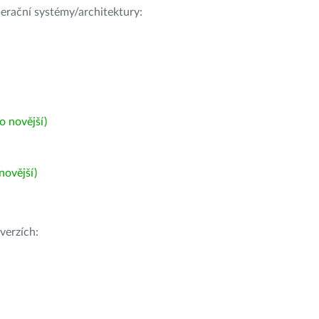
operační systémy/architektury:
 novější)
ovější)
verzích: