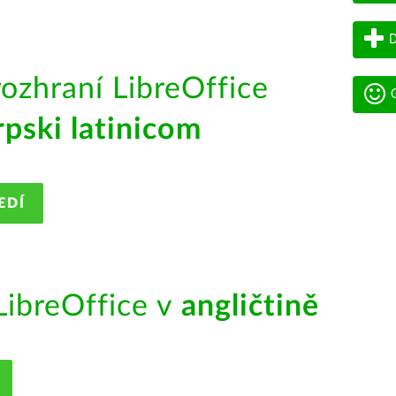
D
rozhraní LibreOffice
G
rpski latinicom
EDÍ
ibreOffice v
angličtině