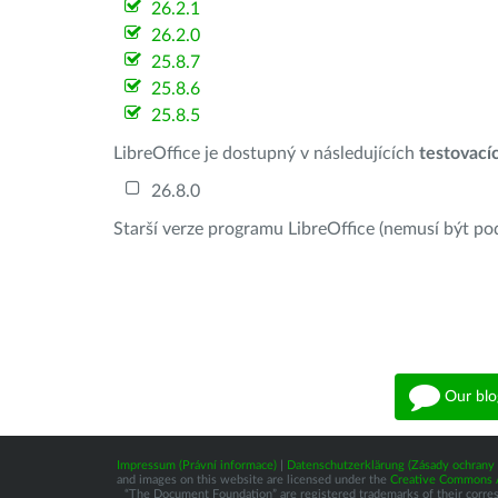
26.2.1
26.2.0
25.8.7
25.8.6
25.8.5
LibreOffice je dostupný v následujících
testovací
26.8.0
Starší verze programu LibreOffice (nemusí být po
Our blo
Impressum (Právní informace)
|
Datenschutzerklärung (Zásady ochrany 
and images on this website are licensed under the
Creative Commons At
“The Document Foundation” are registered trademarks of their correspo