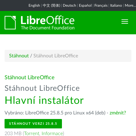
English
|
中文 (简体)
|
Deutsch
|
Español
|
Français
|
Italiano
|
More...
Stáhnout
/
Stáhnout LibreOffice
Stáhnout LibreOffice
Stáhnout LibreOffice
Hlavní instalátor
Vybráno: LibreOffice 25.8.5 pro Linux x64 (deb) -
změnit?
STÁHNOUT VERZI 25.8.5
203 MB (
Torrent
,
Informace
)