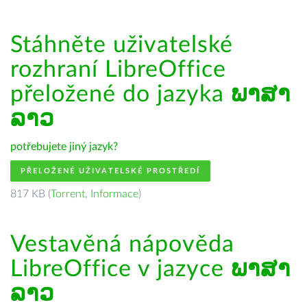
Stáhněte uživatelské
rozhraní LibreOffice
přeložené do jazyka
ພາສາ
ລາວ
potřebujete jiný jazyk?
PŘELOŽENÉ UŽIVATELSKÉ PROSTŘEDÍ
817 KB (
Torrent
,
Informace
)
Vestavěná nápověda
LibreOffice v jazyce
ພາສາ
ລາວ