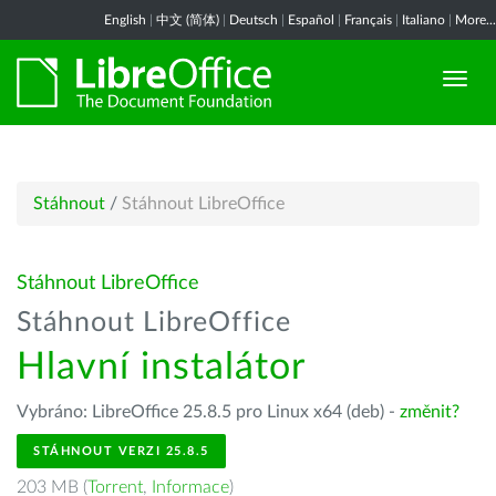
English
|
中文 (简体)
|
Deutsch
|
Español
|
Français
|
Italiano
|
More...
Stáhnout
/
Stáhnout LibreOffice
Stáhnout LibreOffice
Stáhnout LibreOffice
Hlavní instalátor
Vybráno: LibreOffice 25.8.5 pro Linux x64 (deb) -
změnit?
STÁHNOUT VERZI 25.8.5
203 MB (
Torrent
,
Informace
)