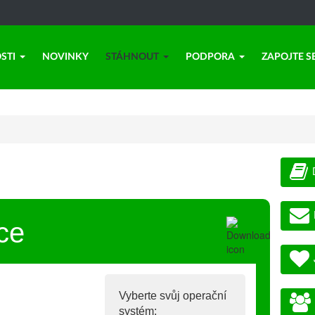
STI
NOVINKY
STÁHNOUT
PODPORA
ZAPOJTE S
ce
Vyberte svůj operační
systém: