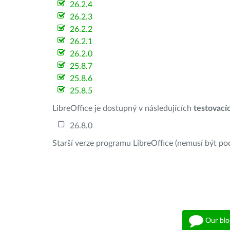
26.2.4
26.2.3
26.2.2
26.2.1
26.2.0
25.8.7
25.8.6
25.8.5
LibreOffice je dostupný v následujících
testovací
26.8.0
Starší verze programu LibreOffice (nemusí být po
Our blo