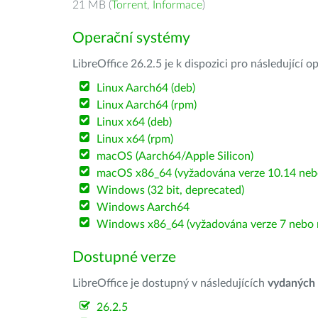
21 MB (
Torrent
,
Informace
)
Operační systémy
LibreOffice 26.2.5 je k dispozici pro následující 
Linux Aarch64 (deb)
Linux Aarch64 (rpm)
Linux x64 (deb)
Linux x64 (rpm)
macOS (Aarch64/Apple Silicon)
macOS x86_64 (vyžadována verze 10.14 nebo
Windows (32 bit, deprecated)
Windows Aarch64
Windows x86_64 (vyžadována verze 7 nebo n
Dostupné verze
LibreOffice je dostupný v následujících
vydaných
26.2.5