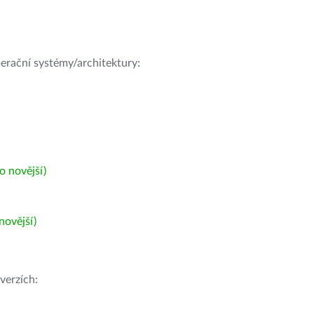
operační systémy/architektury:
 novější)
ovější)
verzích: