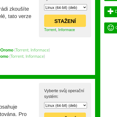
rádi zkoušíte
D
lé, tato verze
STAŽENÍ
G
Torrent
,
Informace
 Oromo
(
Torrent
,
Informace
)
romo
(
Torrent
,
Informace
)
Vyberte svůj operační
systém:
obsahuje
stována. Pro