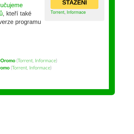
STAŽENÍ
ručujeme
Torrent
,
Informace
ů
, kteří také
 verze programu
 Oromo
(
Torrent
,
Informace
)
romo
(
Torrent
,
Informace
)