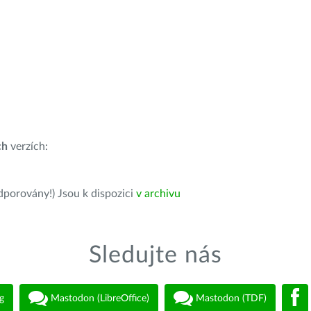
ch
verzích:
dporovány!) Jsou k dispozici
v archivu
Sledujte nás
g
Mastodon (LibreOffice)
Mastodon (TDF)