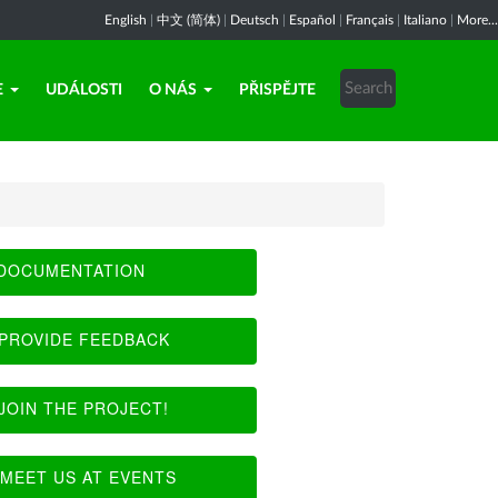
English
|
中文 (简体)
|
Deutsch
|
Español
|
Français
|
Italiano
|
More...
E
UDÁLOSTI
O NÁS
PŘISPĚJTE
DOCUMENTATION
PROVIDE FEEDBACK
JOIN THE PROJECT!
MEET US AT EVENTS