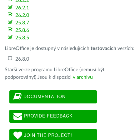
26.2.2
26.2.1
26.2.0
25.8.7
25.8.6
25.8.5
LibreOffice je dostupný v následujících
testovacích
verzích:
26.8.0
Starší verze programu LibreOffice (nemusí být
podporovány!) Jsou k dispozici
v archivu
DOCUMENTATION
PROVIDE FEEDBACK
JOIN THE PROJECT!