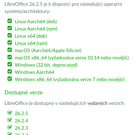
LibreOffice 26.2.5 je k dispozici pro následující operační
systémy/architektury:
Linux Aarch64 (deb)
Linux Aarch64 (rpm)
Linux x64 (deb)
Linux x64 (rpm)
macOS (Aarch64/Apple Silicon)
macOS x86_64 (vyžadována verze 10.14 nebo novější)
Windows (32 bit, deprecated)
Windows Aarch64
Windows x86_64 (vyžadována verze 7 nebo novější)
Dostupné verze
LibreOffice je dostupný v následujících
vydaných
verzích:
26.2.5
26.2.4
26.2.3