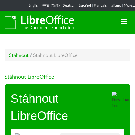
English
|
中文 (简体)
|
Deutsch
|
Español
|
Français
|
Italiano
|
More...
Stáhnout
/
Stáhnout LibreOffice
Stáhnout LibreOffice
Stáhnout
LibreOffice