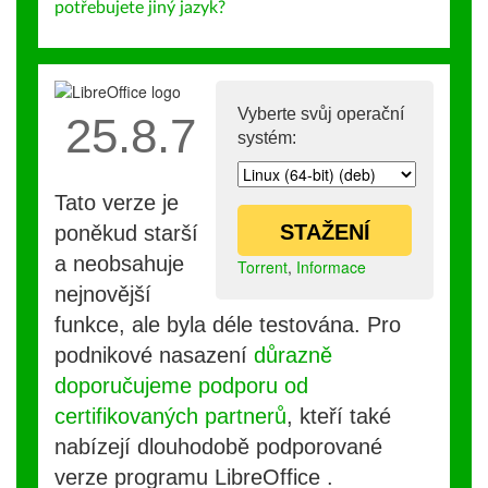
potřebujete jiný jazyk?
Vyberte svůj operační
25.8.7
systém:
Tato verze je
STAŽENÍ
poněkud starší
a neobsahuje
Torrent
,
Informace
nejnovější
funkce, ale byla déle testována. Pro
podnikové nasazení
důrazně
doporučujeme podporu od
certifikovaných partnerů
, kteří také
nabízejí dlouhodobě podporované
verze programu LibreOffice .