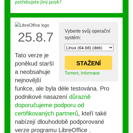
potřebujete jiný jazyk?
Vyberte svůj operační
25.8.7
systém:
Tato verze je
STAŽENÍ
poněkud starší
a neobsahuje
Torrent
,
Informace
nejnovější
funkce, ale byla déle testována. Pro
podnikové nasazení
důrazně
doporučujeme podporu od
certifikovaných partnerů
, kteří také
nabízejí dlouhodobě podporované
verze programu LibreOffice .