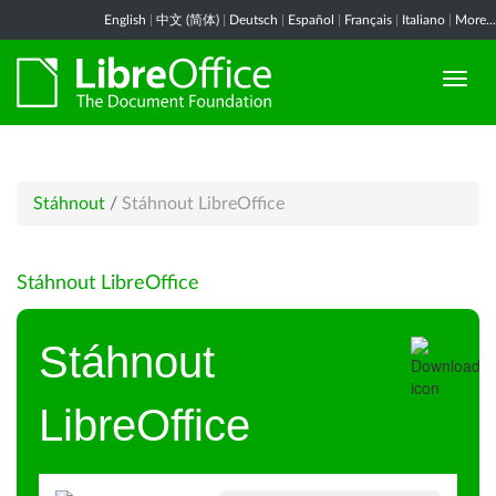
English
|
中文 (简体)
|
Deutsch
|
Español
|
Français
|
Italiano
|
More...
Stáhnout
/
Stáhnout LibreOffice
Stáhnout LibreOffice
Stáhnout
LibreOffice