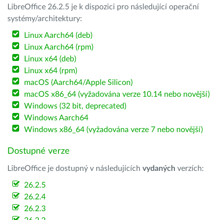
LibreOffice 26.2.5 je k dispozici pro následující operační
systémy/architektury:
Linux Aarch64 (deb)
Linux Aarch64 (rpm)
Linux x64 (deb)
Linux x64 (rpm)
macOS (Aarch64/Apple Silicon)
macOS x86_64 (vyžadována verze 10.14 nebo novější)
Windows (32 bit, deprecated)
Windows Aarch64
Windows x86_64 (vyžadována verze 7 nebo novější)
Dostupné verze
LibreOffice je dostupný v následujících
vydaných
verzích:
26.2.5
26.2.4
26.2.3