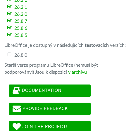
26.2.2
26.2.1
26.2.0
25.8.7
25.8.6
25.8.5
LibreOffice je dostupný v následujících
testovacích
verzích:
26.8.0
Starší verze programu LibreOffice (nemusí být
podporovány!) Jsou k dispozici
v archivu
DOCUMENTATION
PROVIDE FEEDBACK
JOIN THE PROJECT!