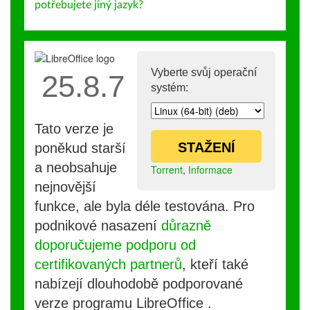
potřebujete jiný jazyk?
Vyberte svůj operační
25.8.7
systém:
Tato verze je
STAŽENÍ
poněkud starší
a neobsahuje
Torrent
,
Informace
nejnovější
funkce, ale byla déle testována. Pro
podnikové nasazení
důrazně
doporučujeme podporu od
certifikovaných partnerů
, kteří také
nabízejí dlouhodobě podporované
verze programu LibreOffice .