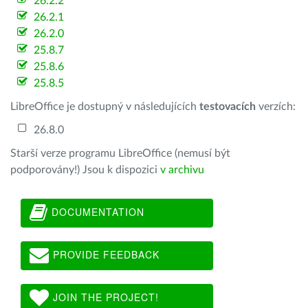
26.2.2
26.2.1
26.2.0
25.8.7
25.8.6
25.8.5
LibreOffice je dostupný v následujících
testovacích
verzích:
26.8.0
Starší verze programu LibreOffice (nemusí být
podporovány!) Jsou k dispozici
v archivu
DOCUMENTATION
PROVIDE FEEDBACK
JOIN THE PROJECT!