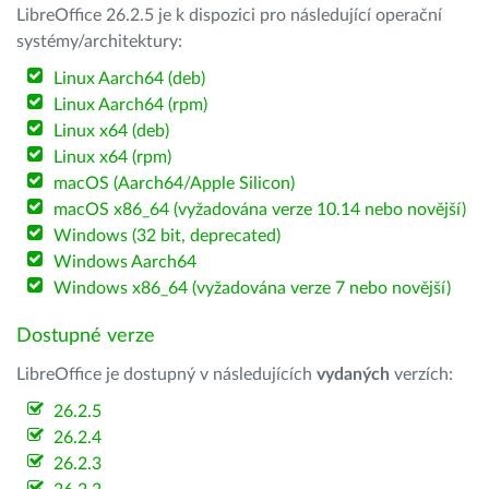
LibreOffice 26.2.5 je k dispozici pro následující operační
systémy/architektury:
Linux Aarch64 (deb)
Linux Aarch64 (rpm)
Linux x64 (deb)
Linux x64 (rpm)
macOS (Aarch64/Apple Silicon)
macOS x86_64 (vyžadována verze 10.14 nebo novější)
Windows (32 bit, deprecated)
Windows Aarch64
Windows x86_64 (vyžadována verze 7 nebo novější)
Dostupné verze
LibreOffice je dostupný v následujících
vydaných
verzích:
26.2.5
26.2.4
26.2.3