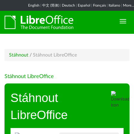
English
|
中文 (简体)
|
Deutsch
|
Español
|
Français
|
Italiano
|
More...
Stáhnout
/
Stáhnout LibreOffice
Stáhnout LibreOffice
Stáhnout
LibreOffice