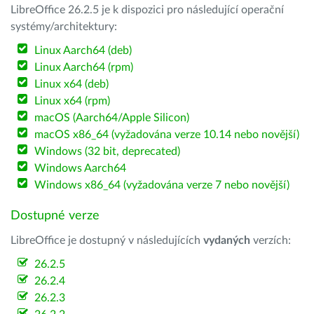
LibreOffice 26.2.5 je k dispozici pro následující operační
systémy/architektury:
Linux Aarch64 (deb)
Linux Aarch64 (rpm)
Linux x64 (deb)
Linux x64 (rpm)
macOS (Aarch64/Apple Silicon)
macOS x86_64 (vyžadována verze 10.14 nebo novější)
Windows (32 bit, deprecated)
Windows Aarch64
Windows x86_64 (vyžadována verze 7 nebo novější)
Dostupné verze
LibreOffice je dostupný v následujících
vydaných
verzích:
26.2.5
26.2.4
26.2.3