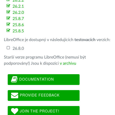
26.2.2
26.2.1
26.2.0
25.8.7
25.8.6
25.8.5
LibreOffice je dostupný v následujících
testovacích
verzích:
26.8.0
Starší verze programu LibreOffice (nemusí být
podporovány!) Jsou k dispozici
v archivu
DOCUMENTATION
PROVIDE FEEDBACK
JOIN THE PROJECT!