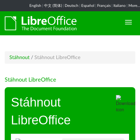
English
|
中文 (简体)
|
Deutsch
|
Español
|
Français
|
Italiano
|
More...
Stáhnout
/
Stáhnout LibreOffice
Stáhnout LibreOffice
Stáhnout
LibreOffice