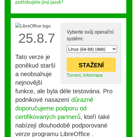
potřebujete jiný jazyk?
Vyberte svůj operační
25.8.7
systém:
Tato verze je
STAŽENÍ
poněkud starší
a neobsahuje
Torrent
,
Informace
nejnovější
funkce, ale byla déle testována. Pro
podnikové nasazení
důrazně
doporučujeme podporu od
certifikovaných partnerů
, kteří také
nabízejí dlouhodobě podporované
verze programu LibreOffice .