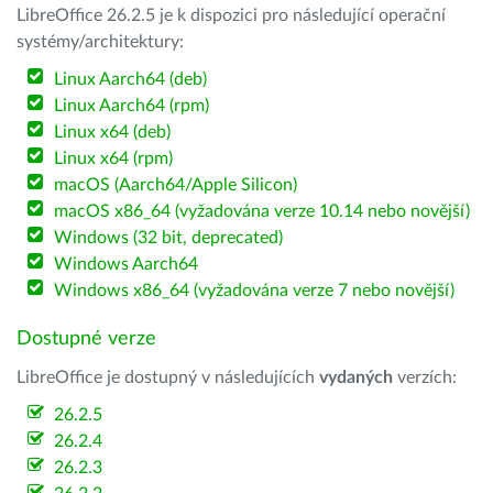
LibreOffice 26.2.5 je k dispozici pro následující operační
systémy/architektury:
Linux Aarch64 (deb)
Linux Aarch64 (rpm)
Linux x64 (deb)
Linux x64 (rpm)
macOS (Aarch64/Apple Silicon)
macOS x86_64 (vyžadována verze 10.14 nebo novější)
Windows (32 bit, deprecated)
Windows Aarch64
Windows x86_64 (vyžadována verze 7 nebo novější)
Dostupné verze
LibreOffice je dostupný v následujících
vydaných
verzích:
26.2.5
26.2.4
26.2.3