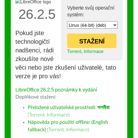
Vyberte svůj operační
26.2.5
systém:
Pokud jste
STAŽENÍ
technologičtí
nadšenci, rádi
Torrent
,
Informace
zkoušíte nové
věci nebo jste zkušení uživatelé, tato
verze je pro vás!
LibreOffice 26.2.5 poznámky k vydání
Doplňkové stažení:
Přeložené uživatelské prostředí:
অসমীয়া
(
Torrent
,
Informace
)
Nápověda pro použití offline: (English
fallback)
(
Torrent
,
Informace
)