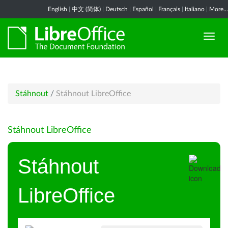
English
|
中文 (简体)
|
Deutsch
|
Español
|
Français
|
Italiano
|
More...
Stáhnout
/
Stáhnout LibreOffice
Stáhnout LibreOffice
Stáhnout
LibreOffice