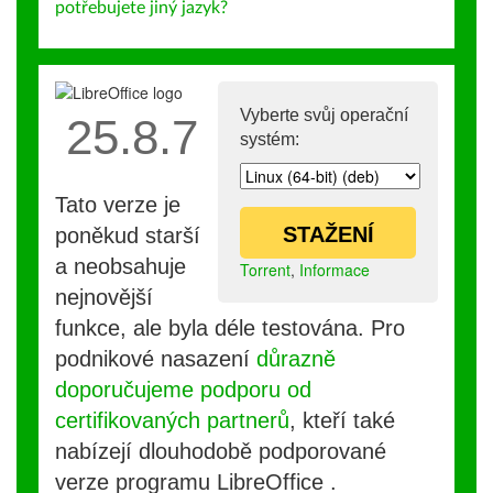
potřebujete jiný jazyk?
Vyberte svůj operační
25.8.7
systém:
Tato verze je
STAŽENÍ
poněkud starší
a neobsahuje
Torrent
,
Informace
nejnovější
funkce, ale byla déle testována. Pro
podnikové nasazení
důrazně
doporučujeme podporu od
certifikovaných partnerů
, kteří také
nabízejí dlouhodobě podporované
verze programu LibreOffice .