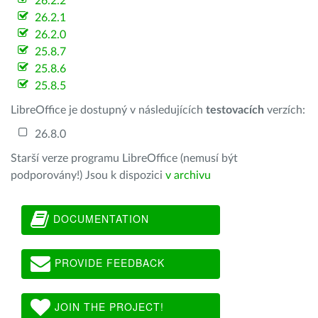
26.2.2
26.2.1
26.2.0
25.8.7
25.8.6
25.8.5
LibreOffice je dostupný v následujících
testovacích
verzích:
26.8.0
Starší verze programu LibreOffice (nemusí být
podporovány!) Jsou k dispozici
v archivu
DOCUMENTATION
PROVIDE FEEDBACK
JOIN THE PROJECT!