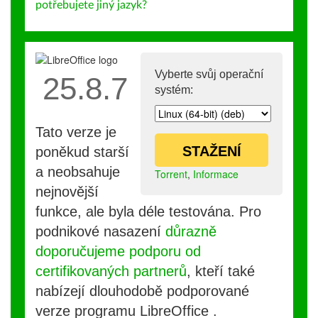
potřebujete jiný jazyk?
Vyberte svůj operační
25.8.7
systém:
Tato verze je
STAŽENÍ
poněkud starší
a neobsahuje
Torrent
,
Informace
nejnovější
funkce, ale byla déle testována. Pro
podnikové nasazení
důrazně
doporučujeme podporu od
certifikovaných partnerů
, kteří také
nabízejí dlouhodobě podporované
verze programu LibreOffice .