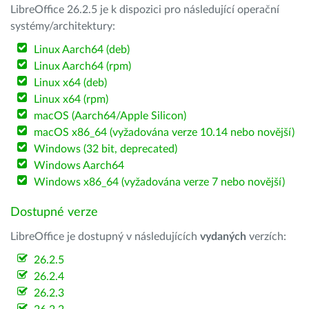
LibreOffice 26.2.5 je k dispozici pro následující operační
systémy/architektury:
Linux Aarch64 (deb)
Linux Aarch64 (rpm)
Linux x64 (deb)
Linux x64 (rpm)
macOS (Aarch64/Apple Silicon)
macOS x86_64 (vyžadována verze 10.14 nebo novější)
Windows (32 bit, deprecated)
Windows Aarch64
Windows x86_64 (vyžadována verze 7 nebo novější)
Dostupné verze
LibreOffice je dostupný v následujících
vydaných
verzích:
26.2.5
26.2.4
26.2.3