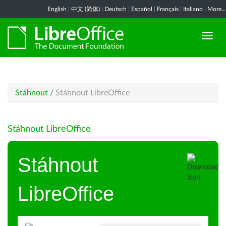
English
|
中文 (简体)
|
Deutsch
|
Español
|
Français
|
Italiano
|
More...
Stáhnout
/
Stáhnout LibreOffice
Stáhnout LibreOffice
Stáhnout
LibreOffice