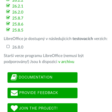
26.2.2
26.2.1
26.2.0
25.8.7
25.8.6
25.8.5
LibreOffice je dostupný v následujících
testovacích
verzích:
26.8.0
Starší verze programu LibreOffice (nemusí být
podporovány!) Jsou k dispozici
v archivu
DOCUMENTATION
PROVIDE FEEDBACK
JOIN THE PROJECT!