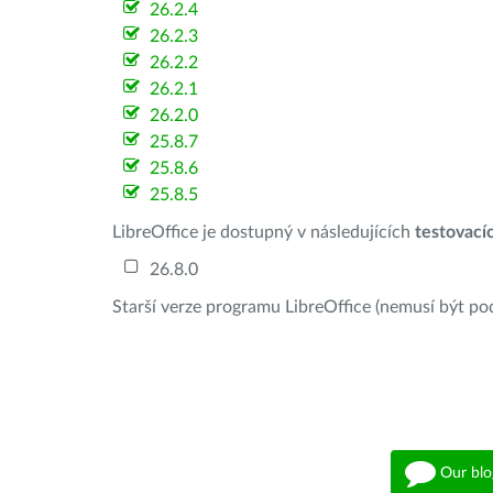
26.2.4
26.2.3
26.2.2
26.2.1
26.2.0
25.8.7
25.8.6
25.8.5
LibreOffice je dostupný v následujících
testovací
26.8.0
Starší verze programu LibreOffice (nemusí být po
Our blo