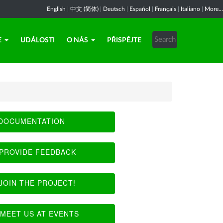
English
|
中文 (简体)
|
Deutsch
|
Español
|
Français
|
Italiano
|
More...
E
UDÁLOSTI
O NÁS
PŘISPĚJTE
DOCUMENTATION
PROVIDE FEEDBACK
JOIN THE PROJECT!
MEET US AT EVENTS