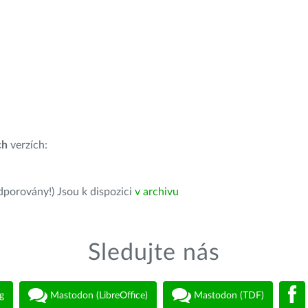
ch
verzích:
dporovány!) Jsou k dispozici
v archivu
Sledujte nás
g
Mastodon (LibreOffice)
Mastodon (TDF)