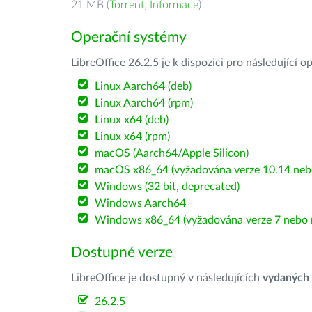
21 MB (
Torrent
,
Informace
)
Operační systémy
LibreOffice 26.2.5 je k dispozici pro následující 
Linux Aarch64 (deb)
Linux Aarch64 (rpm)
Linux x64 (deb)
Linux x64 (rpm)
macOS (Aarch64/Apple Silicon)
macOS x86_64 (vyžadována verze 10.14 nebo
Windows (32 bit, deprecated)
Windows Aarch64
Windows x86_64 (vyžadována verze 7 nebo n
Dostupné verze
LibreOffice je dostupný v následujících
vydaných
26.2.5