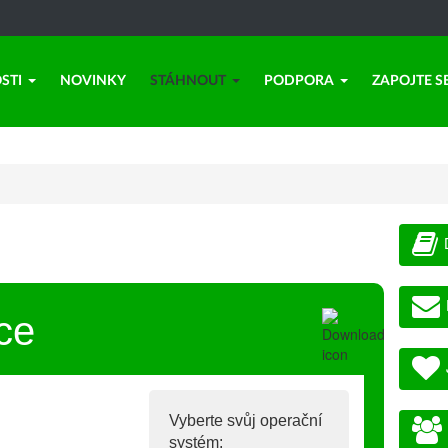
STI
NOVINKY
STÁHNOUT
PODPORA
ZAPOJTE S
ce
Vyberte svůj operační
systém: