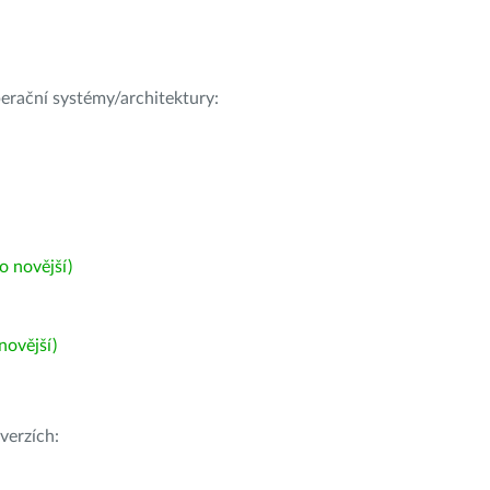
operační systémy/architektury:
 novější)
ovější)
verzích: