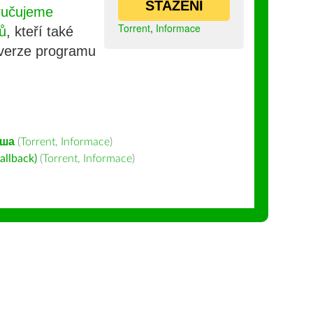
STAŽENÍ
ručujeme
Torrent
,
Informace
ů
, kteří také
 verze programu
қша
(
Torrent
,
Informace
)
allback)
(
Torrent
,
Informace
)