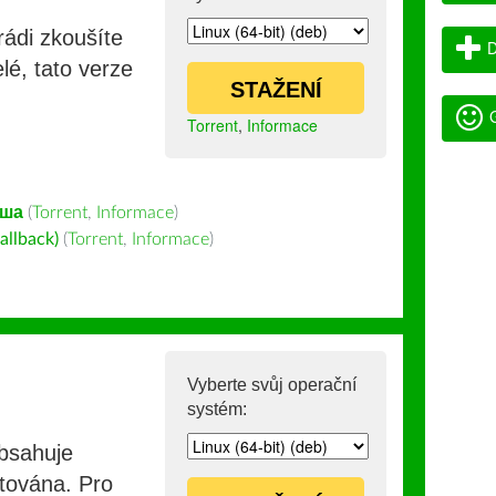
rádi zkoušíte
D
lé, tato verze
STAŽENÍ
G
Torrent
,
Informace
қша
(
Torrent
,
Informace
)
allback)
(
Torrent
,
Informace
)
Vyberte svůj operační
systém:
obsahuje
stována. Pro