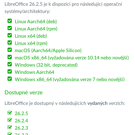
LibreOffice 26.2.5 je k dispozici pro následující operační
systémy/architektury:
Linux Aarch64 (deb)
Linux Aarch64 (rpm)
Linux x64 (deb)
Linux x64 (rpm)
macOS (Aarch64/Apple Silicon)
macOS x86_64 (vyžadována verze 10.14 nebo novější)
Windows (32 bit, deprecated)
Windows Aarch64
Windows x86_64 (vyžadována verze 7 nebo novější)
Dostupné verze
LibreOffice je dostupný v následujících
vydaných
verzích:
26.2.5
26.2.4
26.2.3