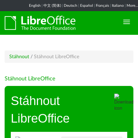
English
|
中文 (简体)
|
Deutsch
|
Español
|
Français
|
Italiano
|
More...
Stáhnout
/
Stáhnout LibreOffice
Stáhnout LibreOffice
Stáhnout
LibreOffice