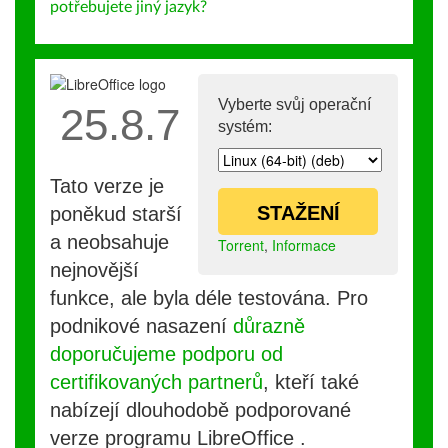
potřebujete jiný jazyk?
Vyberte svůj operační
25.8.7
systém:
Tato verze je
STAŽENÍ
poněkud starší
a neobsahuje
Torrent
,
Informace
nejnovější
funkce, ale byla déle testována. Pro
podnikové nasazení
důrazně
doporučujeme podporu od
certifikovaných partnerů
, kteří také
nabízejí dlouhodobě podporované
verze programu LibreOffice .