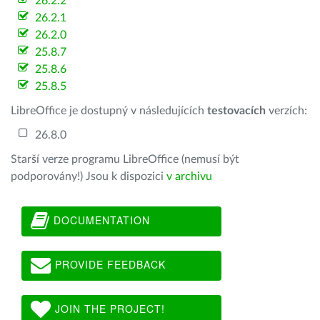
26.2.2
26.2.1
26.2.0
25.8.7
25.8.6
25.8.5
LibreOffice je dostupný v následujících
testovacích
verzích:
26.8.0
Starší verze programu LibreOffice (nemusí být
podporovány!) Jsou k dispozici
v archivu
DOCUMENTATION
PROVIDE FEEDBACK
JOIN THE PROJECT!