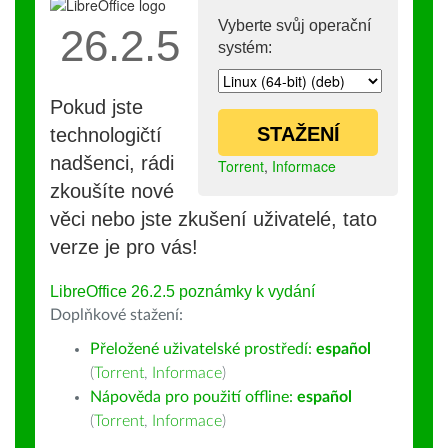
Vyberte svůj operační
26.2.5
systém:
Pokud jste
STAŽENÍ
technologičtí
nadšenci, rádi
Torrent
,
Informace
zkoušíte nové
věci nebo jste zkušení uživatelé, tato
verze je pro vás!
LibreOffice 26.2.5 poznámky k vydání
Doplňkové stažení:
Přeložené uživatelské prostředí:
español
(
Torrent
,
Informace
)
Nápověda pro použití offline:
español
(
Torrent
,
Informace
)