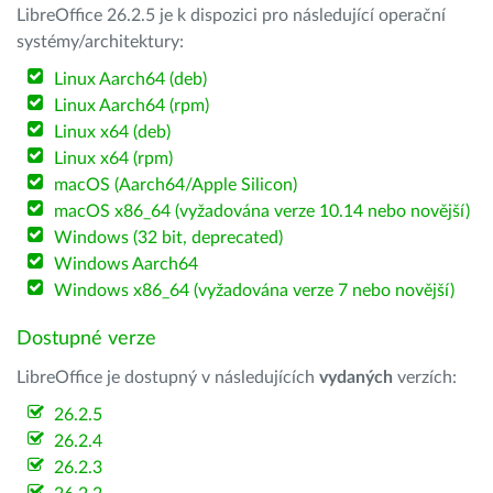
LibreOffice 26.2.5 je k dispozici pro následující operační
systémy/architektury:
Linux Aarch64 (deb)
Linux Aarch64 (rpm)
Linux x64 (deb)
Linux x64 (rpm)
macOS (Aarch64/Apple Silicon)
macOS x86_64 (vyžadována verze 10.14 nebo novější)
Windows (32 bit, deprecated)
Windows Aarch64
Windows x86_64 (vyžadována verze 7 nebo novější)
Dostupné verze
LibreOffice je dostupný v následujících
vydaných
verzích:
26.2.5
26.2.4
26.2.3