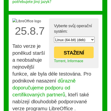
potřebujete jiný jazyk?
Vyberte svůj operační
25.8.7
systém:
Tato verze je
STAŽENÍ
poněkud starší
a neobsahuje
Torrent
,
Informace
nejnovější
funkce, ale byla déle testována. Pro
podnikové nasazení
důrazně
doporučujeme podporu od
certifikovaných partnerů
, kteří také
nabízejí dlouhodobě podporované
verze programu LibreOffice .