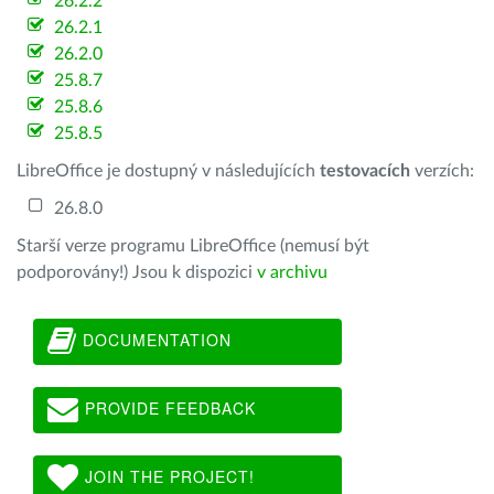
26.2.2
26.2.1
26.2.0
25.8.7
25.8.6
25.8.5
LibreOffice je dostupný v následujících
testovacích
verzích:
26.8.0
Starší verze programu LibreOffice (nemusí být
podporovány!) Jsou k dispozici
v archivu
DOCUMENTATION
PROVIDE FEEDBACK
JOIN THE PROJECT!