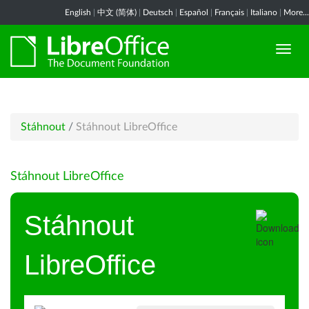
English
|
中文 (简体)
|
Deutsch
|
Español
|
Français
|
Italiano
|
More...
Stáhnout
/
Stáhnout LibreOffice
Stáhnout LibreOffice
Stáhnout
LibreOffice