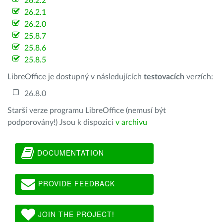
26.2.2
26.2.1
26.2.0
25.8.7
25.8.6
25.8.5
LibreOffice je dostupný v následujících
testovacích
verzích:
26.8.0
Starší verze programu LibreOffice (nemusí být
podporovány!) Jsou k dispozici
v archivu
DOCUMENTATION
PROVIDE FEEDBACK
JOIN THE PROJECT!