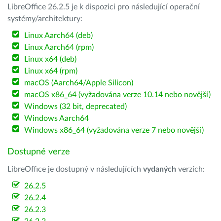
LibreOffice 26.2.5 je k dispozici pro následující operační
systémy/architektury:
Linux Aarch64 (deb)
Linux Aarch64 (rpm)
Linux x64 (deb)
Linux x64 (rpm)
macOS (Aarch64/Apple Silicon)
macOS x86_64 (vyžadována verze 10.14 nebo novější)
Windows (32 bit, deprecated)
Windows Aarch64
Windows x86_64 (vyžadována verze 7 nebo novější)
Dostupné verze
LibreOffice je dostupný v následujících
vydaných
verzích:
26.2.5
26.2.4
26.2.3