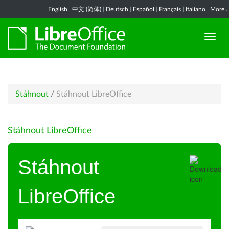
English
|
中文 (简体)
|
Deutsch
|
Español
|
Français
|
Italiano
|
More...
Stáhnout
/
Stáhnout LibreOffice
Stáhnout LibreOffice
Stáhnout
LibreOffice