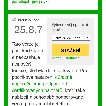
potřebujete jiný jazyk?
Vyberte svůj operační
25.8.7
systém:
Tato verze je
STAŽENÍ
poněkud starší
a neobsahuje
Torrent
,
Informace
nejnovější
funkce, ale byla déle testována. Pro
podnikové nasazení
důrazně
doporučujeme podporu od
certifikovaných partnerů
, kteří také
nabízejí dlouhodobě podporované
verze programu LibreOffice .