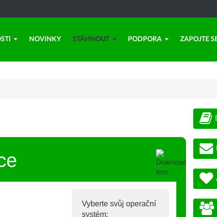
STI
NOVINKY
STÁHNOUT
PODPORA
ZAPOJTE S
ce
Vyberte svůj operační
systém: