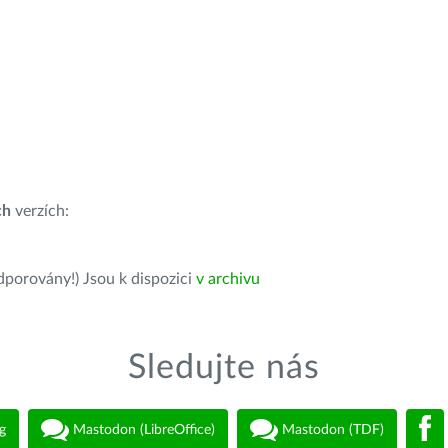
ch
verzích:
dporovány!) Jsou k dispozici
v archivu
Sledujte nás
g
Mastodon (LibreOffice)
Mastodon (TDF)