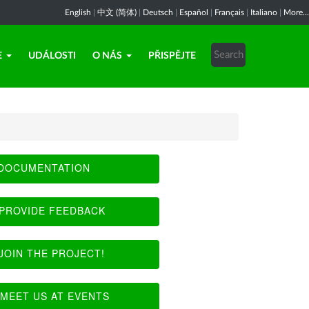
English
|
中文 (简体)
|
Deutsch
|
Español
|
Français
|
Italiano
|
More...
E
UDÁLOSTI
O NÁS
PŘISPĚJTE
DOCUMENTATION
PROVIDE FEEDBACK
JOIN THE PROJECT!
MEET US AT EVENTS