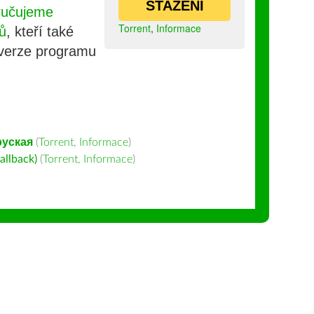
STAŽENÍ
ručujeme
Torrent
,
Informace
ů
, kteří také
 verze programu
руская
(
Torrent
,
Informace
)
allback)
(
Torrent
,
Informace
)