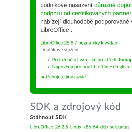
podnikové nasazení
důrazně dopo
podporu od certifikovaných partner
nabízejí dlouhodobě podporované
LibreOffice .
LibreOffice 25.8.7 poznámky k vydání
Doplňkové stažení:
Přeložené uživatelské prostředí:
бела
Nápověda pro použití offline: (English f
potřebujete jiný jazyk?
SDK a zdrojový kód
Stáhnout SDK
LibreOffice_26.2.5_Linux_x86-64_deb_sdk.tar.gz