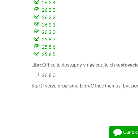
26.2.4
26.2.3
26.2.2
26.2.1
26.2.0
25.8.7
25.8.6
25.8.5
LibreOffice je dostupný v následujících
testovací
26.8.0
Starší verze programu LibreOffice (nemusí být po
Our blo