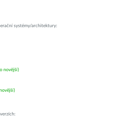
operační systémy/architektury:
 novější)
ovější)
verzích: