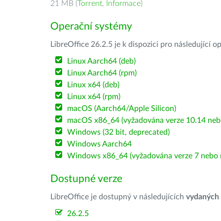
21 MB (
Torrent
,
Informace
)
Operační systémy
LibreOffice 26.2.5 je k dispozici pro následující 
Linux Aarch64 (deb)
Linux Aarch64 (rpm)
Linux x64 (deb)
Linux x64 (rpm)
macOS (Aarch64/Apple Silicon)
macOS x86_64 (vyžadována verze 10.14 nebo
Windows (32 bit, deprecated)
Windows Aarch64
Windows x86_64 (vyžadována verze 7 nebo n
Dostupné verze
LibreOffice je dostupný v následujících
vydaných
26.2.5