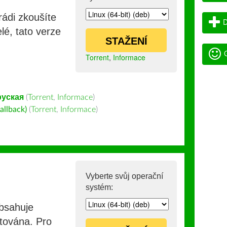
rádi zkoušíte
D
lé, tato verze
STAŽENÍ
G
Torrent
,
Informace
руская
(
Torrent
,
Informace
)
allback)
(
Torrent
,
Informace
)
Vyberte svůj operační
systém:
obsahuje
stována. Pro