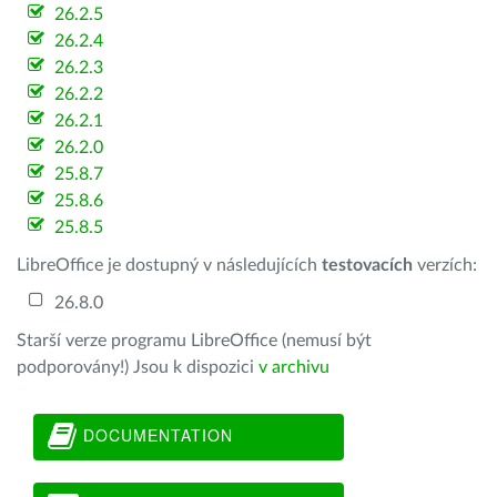
26.2.5
26.2.4
26.2.3
26.2.2
26.2.1
26.2.0
25.8.7
25.8.6
25.8.5
LibreOffice je dostupný v následujících
testovacích
verzích:
26.8.0
Starší verze programu LibreOffice (nemusí být
podporovány!) Jsou k dispozici
v archivu
DOCUMENTATION