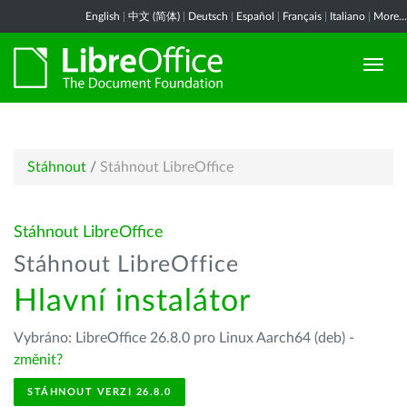
English
|
中文 (简体)
|
Deutsch
|
Español
|
Français
|
Italiano
|
More...
Stáhnout
/
Stáhnout LibreOffice
Stáhnout LibreOffice
Stáhnout LibreOffice
Hlavní instalátor
Vybráno: LibreOffice 26.8.0 pro Linux Aarch64 (deb) -
změnit?
STÁHNOUT VERZI 26.8.0