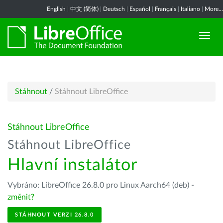
English
|
中文 (简体)
|
Deutsch
|
Español
|
Français
|
Italiano
|
More...
Stáhnout
/
Stáhnout LibreOffice
Stáhnout LibreOffice
Stáhnout LibreOffice
Hlavní instalátor
Vybráno: LibreOffice 26.8.0 pro Linux Aarch64 (deb) -
změnit?
STÁHNOUT VERZI 26.8.0