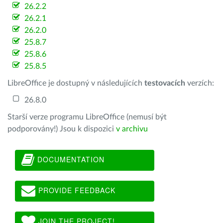
26.2.2
26.2.1
26.2.0
25.8.7
25.8.6
25.8.5
LibreOffice je dostupný v následujících
testovacích
verzích:
26.8.0
Starší verze programu LibreOffice (nemusí být
podporovány!) Jsou k dispozici
v archivu
DOCUMENTATION
PROVIDE FEEDBACK
JOIN THE PROJECT!