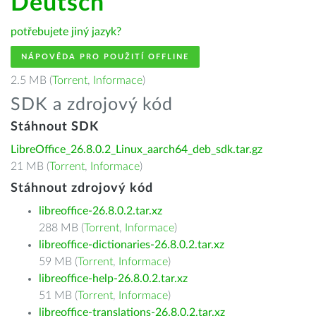
Deutsch
potřebujete jiný jazyk?
NÁPOVĚDA PRO POUŽITÍ OFFLINE
2.5 MB (
Torrent
,
Informace
)
SDK a zdrojový kód
Stáhnout SDK
LibreOffice_26.8.0.2_Linux_aarch64_deb_sdk.tar.gz
21 MB (
Torrent
,
Informace
)
Stáhnout zdrojový kód
libreoffice-26.8.0.2.tar.xz
288 MB (
Torrent
,
Informace
)
libreoffice-dictionaries-26.8.0.2.tar.xz
59 MB (
Torrent
,
Informace
)
libreoffice-help-26.8.0.2.tar.xz
51 MB (
Torrent
,
Informace
)
libreoffice-translations-26.8.0.2.tar.xz