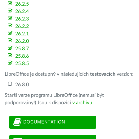
26.2.5
26.2.4
26.2.3
26.2.2
26.2.1
26.2.0
25.8.7
25.8.6
25.8.5
LibreOffice je dostupný v následujících
testovacích
verzích:
26.8.0
Starší verze programu LibreOffice (nemusí být
podporovány!) Jsou k dispozici
v archivu
DOCUMENTATION