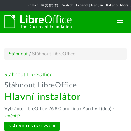
English
|
中文 (简体)
|
Deutsch
|
Español
|
Français
|
Italiano
|
More...
Stáhnout
/
Stáhnout LibreOffice
Stáhnout LibreOffice
Stáhnout LibreOffice
Hlavní instalátor
Vybráno: LibreOffice 26.8.0 pro Linux Aarch64 (deb) -
změnit?
STÁHNOUT VERZI 26.8.0