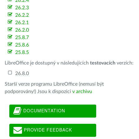
26.2.4
26.2.3
26.2.2
26.2.1
26.2.0
25.8.7
25.8.6
25.8.5
LibreOffice je dostupný v následujících
testovacích
verzích:
26.8.0
Starší verze programu LibreOffice (nemusí být
podporovány!) Jsou k dispozici
v archivu
DOCUMENTATION
PROVIDE FEEDBACK