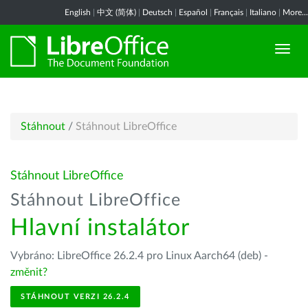
English
|
中文 (简体)
|
Deutsch
|
Español
|
Français
|
Italiano
|
More...
Stáhnout
/
Stáhnout LibreOffice
Stáhnout LibreOffice
Stáhnout LibreOffice
Hlavní instalátor
Vybráno: LibreOffice 26.2.4 pro Linux Aarch64 (deb) -
změnit?
STÁHNOUT VERZI 26.2.4