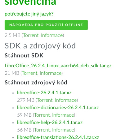
slovenčina
potřebujete jiný jazyk?
NÁPOVĚDA PRO POUŽITÍ OFFLINE
2.5 MB (
Torrent
,
Informace
)
SDK a zdrojový kód
Stáhnout SDK
LibreOffice_26.2.4_Linux_aarch64_deb_sdk.tar.gz
21 MB (
Torrent
,
Informace
)
Stáhnout zdrojový kód
libreoffice-26.2.4.1.tar.xz
279 MB (
Torrent
,
Informace
)
libreoffice-dictionaries-26.2.4.1.tar.xz
59 MB (
Torrent
,
Informace
)
libreoffice-help-26.2.4.1.tar.xz
56 MB (
Torrent
,
Informace
)
libreoffice-translations-26.2.4.1.tar.xz