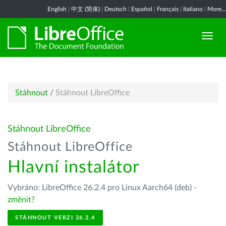
English
|
中文 (简体)
|
Deutsch
|
Español
|
Français
|
Italiano
|
More...
Stáhnout
/
Stáhnout LibreOffice
Stáhnout LibreOffice
Stáhnout LibreOffice
Hlavní instalátor
Vybráno: LibreOffice 26.2.4 pro Linux Aarch64 (deb) -
změnit?
STÁHNOUT VERZI 26.2.4