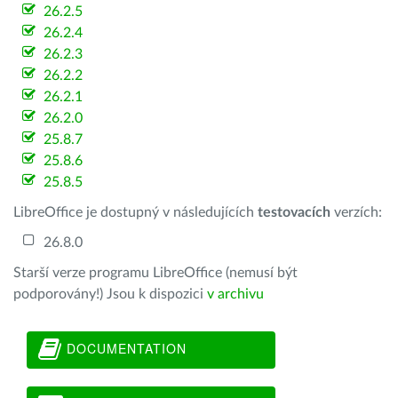
26.2.5
26.2.4
26.2.3
26.2.2
26.2.1
26.2.0
25.8.7
25.8.6
25.8.5
LibreOffice je dostupný v následujících
testovacích
verzích:
26.8.0
Starší verze programu LibreOffice (nemusí být
podporovány!) Jsou k dispozici
v archivu
DOCUMENTATION