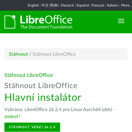
English
|
中文 (简体)
|
Deutsch
|
Español
|
Français
|
Italiano
|
More...
Stáhnout
/
Stáhnout LibreOffice
Stáhnout LibreOffice
Stáhnout LibreOffice
Hlavní instalátor
Vybráno: LibreOffice 26.2.4 pro Linux Aarch64 (deb) -
změnit?
STÁHNOUT VERZI 26.2.4