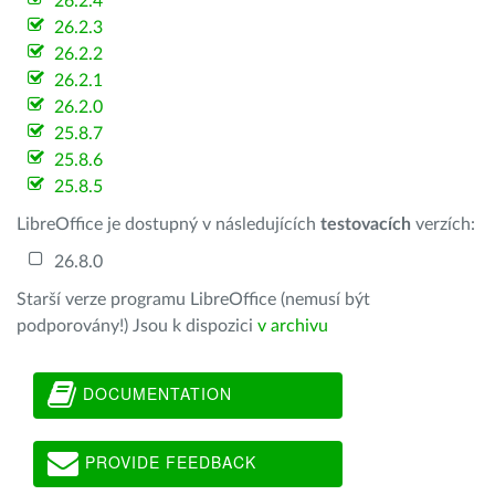
26.2.4
26.2.3
26.2.2
26.2.1
26.2.0
25.8.7
25.8.6
25.8.5
LibreOffice je dostupný v následujících
testovacích
verzích:
26.8.0
Starší verze programu LibreOffice (nemusí být
podporovány!) Jsou k dispozici
v archivu
DOCUMENTATION
PROVIDE FEEDBACK