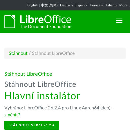
English
|
中文 (简体)
|
Deutsch
|
Español
|
Français
|
Italiano
|
More...
Stáhnout
/
Stáhnout LibreOffice
Stáhnout LibreOffice
Stáhnout LibreOffice
Hlavní instalátor
Vybráno: LibreOffice 26.2.4 pro Linux Aarch64 (deb) -
změnit?
STÁHNOUT VERZI 26.2.4