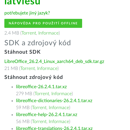
latviešu
potřebujete jiný jazyk?
NÁPOVĚDA PRO POUŽITÍ OFFLINE
2.4 MB (
Torrent
,
Informace
)
SDK a zdrojový kód
Stáhnout SDK
LibreOffice_26.2.4_Linux_aarch64_deb_sdk.tar.gz
21 MB (
Torrent
,
Informace
)
Stáhnout zdrojový kód
libreoffice-26.2.4.1.tar.xz
279 MB (
Torrent
,
Informace
)
libreoffice-dictionaries-26.2.4.1.tar.xz
59 MB (
Torrent
,
Informace
)
libreoffice-help-26.2.4.1.tar.xz
56 MB (
Torrent
,
Informace
)
libreoffice-translations-26.2.4.1.tar.xz