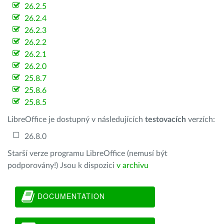
26.2.5
26.2.4
26.2.3
26.2.2
26.2.1
26.2.0
25.8.7
25.8.6
25.8.5
LibreOffice je dostupný v následujících
testovacích
verzích:
26.8.0
Starší verze programu LibreOffice (nemusí být
podporovány!) Jsou k dispozici
v archivu
DOCUMENTATION