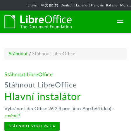
English
|
中文 (简体)
|
Deutsch
|
Español
|
Français
|
Italiano
|
More...
Stáhnout
/
Stáhnout LibreOffice
Stáhnout LibreOffice
Stáhnout LibreOffice
Hlavní instalátor
Vybráno: LibreOffice 26.2.4 pro Linux Aarch64 (deb) -
změnit?
STÁHNOUT VERZI 26.2.4