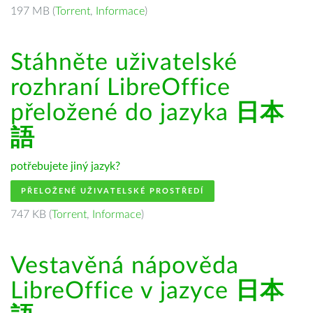
197 MB (
Torrent
,
Informace
)
Stáhněte uživatelské
rozhraní LibreOffice
přeložené do jazyka
日本
語
potřebujete jiný jazyk?
PŘELOŽENÉ UŽIVATELSKÉ PROSTŘEDÍ
747 KB (
Torrent
,
Informace
)
Vestavěná nápověda
LibreOffice v jazyce
日本