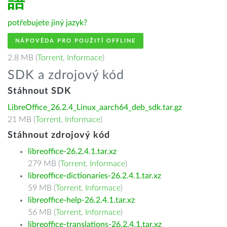
語
potřebujete jiný jazyk?
NÁPOVĚDA PRO POUŽITÍ OFFLINE
2.8 MB (
Torrent
,
Informace
)
SDK a zdrojový kód
Stáhnout SDK
LibreOffice_26.2.4_Linux_aarch64_deb_sdk.tar.gz
21 MB (
Torrent
,
Informace
)
Stáhnout zdrojový kód
libreoffice-26.2.4.1.tar.xz
279 MB (
Torrent
,
Informace
)
libreoffice-dictionaries-26.2.4.1.tar.xz
59 MB (
Torrent
,
Informace
)
libreoffice-help-26.2.4.1.tar.xz
56 MB (
Torrent
,
Informace
)
libreoffice-translations-26.2.4.1.tar.xz