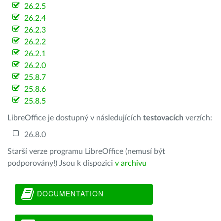
26.2.5
26.2.4
26.2.3
26.2.2
26.2.1
26.2.0
25.8.7
25.8.6
25.8.5
LibreOffice je dostupný v následujících
testovacích
verzích:
26.8.0
Starší verze programu LibreOffice (nemusí být
podporovány!) Jsou k dispozici
v archivu
DOCUMENTATION